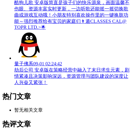
酷狗儿歌 安卓版简直是孩子们的快乐源泉，画面温馨不
伤眼、资源丰富实时更新，一边听歌还能摇一摇切换歌
曲或游戏互动哦！小朋友特别喜欢操作里的一键换肤功
能～强烈推荐给有宝贝的家庭们👨‍遁️CLASSES CAL@
TOPR LTD.>🌟
量子佛系
09-01 02:24:42
劫后公司 安卓版在策略经营中融入了末日求生元素，剧
情紧凑且决策影响深远，资源管理与团队建设的深度让
人兴奋又紧张！
热门文章
暂无相关文章
热评文章