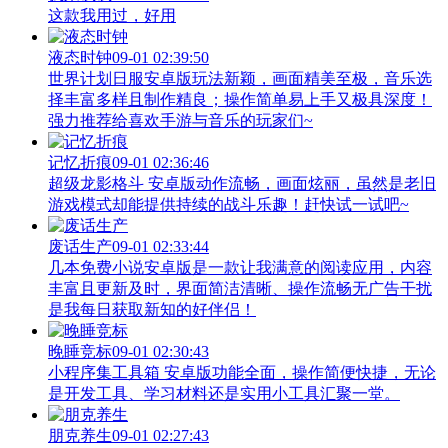
这款我用过，好用
液态时钟
09-01 02:39:50
世界计划日服安卓版玩法新颖，画面精美至极，音乐选
择丰富多样且制作精良；操作简单易上手又极具深度！
强力推荐给喜欢手游与音乐的玩家们~
记忆折痕
09-01 02:36:46
超级龙影格斗 安卓版动作流畅，画面炫丽，虽然是老旧
游戏模式却能提供持续的战斗乐趣！赶快试一试吧~
废话生产
09-01 02:33:44
几本免费小说安卓版是一款让我满意的阅读应用，内容
丰富且更新及时，界面简洁清晰、操作流畅无广告干扰
是我每日获取新知的好伴侣！
晚睡竞标
09-01 02:30:43
小程序集工具箱 安卓版功能全面，操作简便快捷，无论
是开发工具、学习材料还是实用小工具汇聚一堂。
朋克养生
09-01 02:27:43