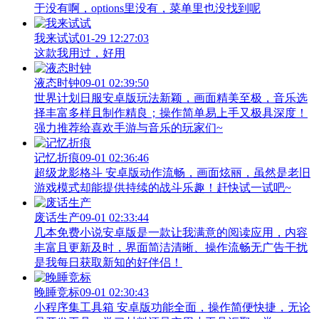
于没有啊，options里没有，菜单里也没找到呢
我来试试
01-29 12:27:03
这款我用过，好用
液态时钟
09-01 02:39:50
世界计划日服安卓版玩法新颖，画面精美至极，音乐选
择丰富多样且制作精良；操作简单易上手又极具深度！
强力推荐给喜欢手游与音乐的玩家们~
记忆折痕
09-01 02:36:46
超级龙影格斗 安卓版动作流畅，画面炫丽，虽然是老旧
游戏模式却能提供持续的战斗乐趣！赶快试一试吧~
废话生产
09-01 02:33:44
几本免费小说安卓版是一款让我满意的阅读应用，内容
丰富且更新及时，界面简洁清晰、操作流畅无广告干扰
是我每日获取新知的好伴侣！
晚睡竞标
09-01 02:30:43
小程序集工具箱 安卓版功能全面，操作简便快捷，无论