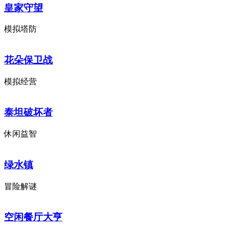
皇家守望
模拟塔防
花朵保卫战
模拟经营
泰坦破坏者
休闲益智
绿水镇
冒险解谜
空闲餐厅大亨