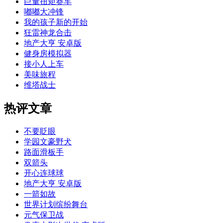
巨量扭矩赛车
嘟嘟大冲锋
我的孩子新的开始
狂雷神龙合击
地产大亨 安卓版
健身房模拟器
接小人上车
美味旅程
维塔战士
热评文章
不要眨眼
学园文豪野犬
路面滑板手
双箭头
开心连球球
地产大亨 安卓版
一箭如故
世界计划缤纷舞台
元气保卫战