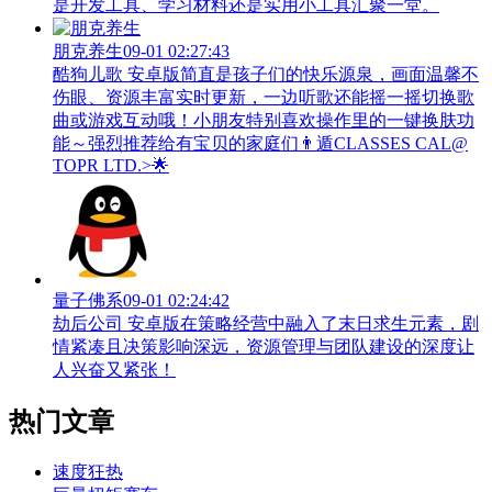
是开发工具、学习材料还是实用小工具汇聚一堂。
朋克养生
09-01 02:27:43
酷狗儿歌 安卓版简直是孩子们的快乐源泉，画面温馨不
伤眼、资源丰富实时更新，一边听歌还能摇一摇切换歌
曲或游戏互动哦！小朋友特别喜欢操作里的一键换肤功
能～强烈推荐给有宝贝的家庭们👨‍遁️CLASSES CAL@
TOPR LTD.>🌟
量子佛系
09-01 02:24:42
劫后公司 安卓版在策略经营中融入了末日求生元素，剧
情紧凑且决策影响深远，资源管理与团队建设的深度让
人兴奋又紧张！
热门文章
速度狂热