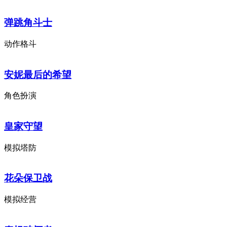
弹跳角斗士
动作格斗
安妮最后的希望
角色扮演
皇家守望
模拟塔防
花朵保卫战
模拟经营