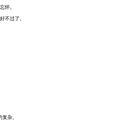
忘怀。
好不过了。
的复杂。