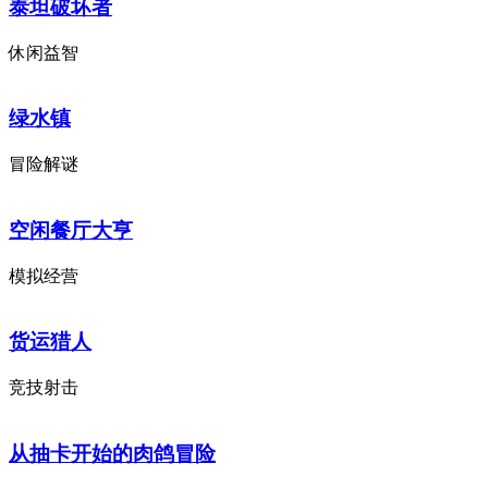
泰坦破坏者
休闲益智
绿水镇
冒险解谜
空闲餐厅大亨
模拟经营
货运猎人
竞技射击
从抽卡开始的肉鸽冒险