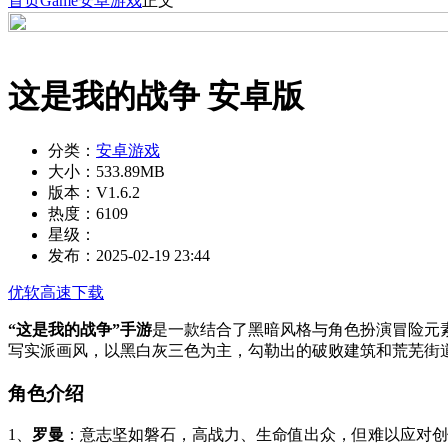
首页
Game
安卓游戏
正文
这是我的战争 安卓版
分类：
安卓游戏
大小：
533.89MB
版本：
V1.6.2
热度：
6109
星级：
发布：
2025-02-19 23:44
优软高速下载
“这是我的战争”手游
是一款结合了黑暗风格与角色扮演冒险元素的手
写实派画风，以黑白灰三色为主，勾勒出的破败建筑和荒芜街
角色介绍
1、
罗曼
：意志坚如磐石，高战力、生命值出众，但难以应对创