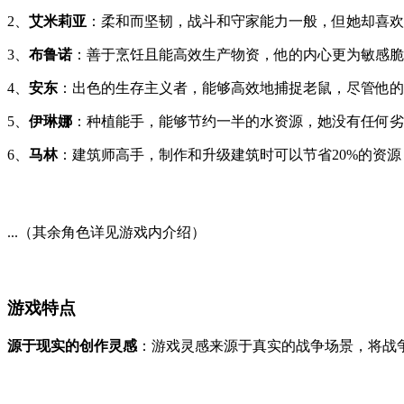
2、
艾米莉亚
：柔和而坚韧，战斗和守家能力一般，但她却喜欢
3、
布鲁诺
：善于烹饪且能高效生产物资，他的内心更为敏感脆
4、
安东
：出色的生存主义者，能够高效地捕捉老鼠，尽管他的
5、
伊琳娜
：种植能手，能够节约一半的水资源，她没有任何劣
6、
马林
：建筑师高手，制作和升级建筑时可以节省20%的资
...（其余角色详见游戏内介绍）
游戏特点
源于现实的创作灵感
：游戏灵感来源于真实的战争场景，将战