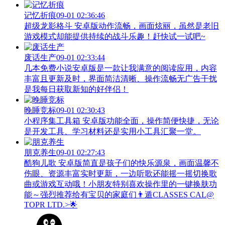
记忆折痕
09-01 02:36:46
超级龙影格斗 安卓版动作流畅，画面炫丽，虽然是老旧
游戏模式却能提供持续的战斗乐趣！赶快试一试吧~
废话生产
09-01 02:33:44
几本免费小说安卓版是一款让我满意的阅读应用，内容
丰富且更新及时，界面简洁清晰、操作流畅无广告干扰
是我每日获取新知的好伴侣！
晚睡竞标
09-01 02:30:43
小程序集工具箱 安卓版功能全面，操作简便快捷，无论
是开发工具、学习材料还是实用小工具汇聚一堂。
朋克养生
09-01 02:27:43
酷狗儿歌 安卓版简直是孩子们的快乐源泉，画面温馨不
伤眼、资源丰富实时更新，一边听歌还能摇一摇切换歌
曲或游戏互动哦！小朋友特别喜欢操作里的一键换肤功
能～强烈推荐给有宝贝的家庭们👨‍遁️CLASSES CAL@
TOPR LTD.>🌟