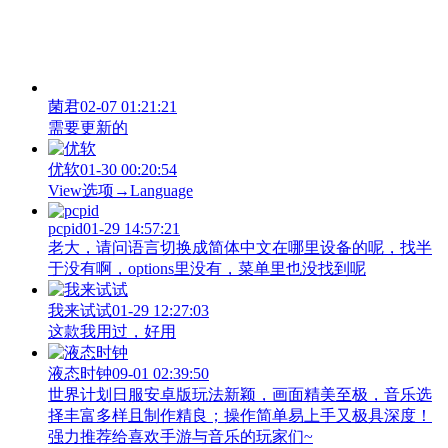
菌君
02-07 01:21:21
需要更新的
优软
01-30 00:20:54
View‌选项→Language
pcpid
01-29 14:57:21
老大，请问语言切换成简体中文在哪里设备的呢，找半
于没有啊，options里没有，菜单里也没找到呢
我来试试
01-29 12:27:03
这款我用过，好用
液态时钟
09-01 02:39:50
世界计划日服安卓版玩法新颖，画面精美至极，音乐选
择丰富多样且制作精良；操作简单易上手又极具深度！
强力推荐给喜欢手游与音乐的玩家们~