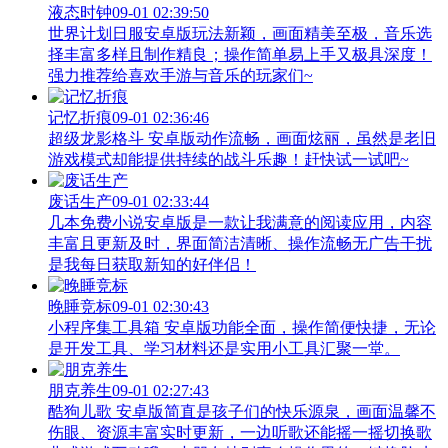
液态时钟
09-01 02:39:50
世界计划日服安卓版玩法新颖，画面精美至极，音乐选
择丰富多样且制作精良；操作简单易上手又极具深度！
强力推荐给喜欢手游与音乐的玩家们~
记忆折痕
09-01 02:36:46
超级龙影格斗 安卓版动作流畅，画面炫丽，虽然是老旧
游戏模式却能提供持续的战斗乐趣！赶快试一试吧~
废话生产
09-01 02:33:44
几本免费小说安卓版是一款让我满意的阅读应用，内容
丰富且更新及时，界面简洁清晰、操作流畅无广告干扰
是我每日获取新知的好伴侣！
晚睡竞标
09-01 02:30:43
小程序集工具箱 安卓版功能全面，操作简便快捷，无论
是开发工具、学习材料还是实用小工具汇聚一堂。
朋克养生
09-01 02:27:43
酷狗儿歌 安卓版简直是孩子们的快乐源泉，画面温馨不
伤眼、资源丰富实时更新，一边听歌还能摇一摇切换歌