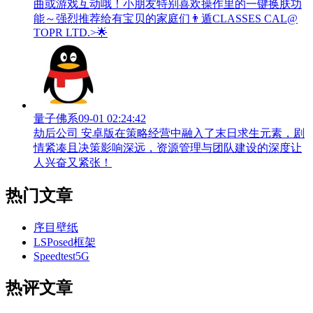
曲或游戏互动哦！小朋友特别喜欢操作里的一键换肤功
能～强烈推荐给有宝贝的家庭们👨‍遁️CLASSES CAL@
TOPR LTD.>🌟
量子佛系
09-01 02:24:42
劫后公司 安卓版在策略经营中融入了末日求生元素，剧
情紧凑且决策影响深远，资源管理与团队建设的深度让
人兴奋又紧张！
热门文章
序目壁纸
LSPosed框架
Speedtest5G
热评文章