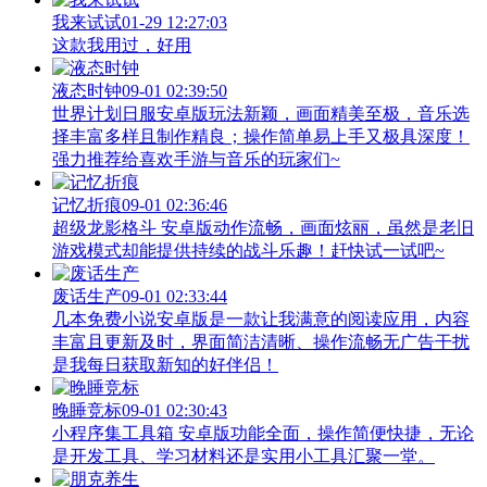
我来试试
01-29 12:27:03
这款我用过，好用
液态时钟
09-01 02:39:50
世界计划日服安卓版玩法新颖，画面精美至极，音乐选
择丰富多样且制作精良；操作简单易上手又极具深度！
强力推荐给喜欢手游与音乐的玩家们~
记忆折痕
09-01 02:36:46
超级龙影格斗 安卓版动作流畅，画面炫丽，虽然是老旧
游戏模式却能提供持续的战斗乐趣！赶快试一试吧~
废话生产
09-01 02:33:44
几本免费小说安卓版是一款让我满意的阅读应用，内容
丰富且更新及时，界面简洁清晰、操作流畅无广告干扰
是我每日获取新知的好伴侣！
晚睡竞标
09-01 02:30:43
小程序集工具箱 安卓版功能全面，操作简便快捷，无论
是开发工具、学习材料还是实用小工具汇聚一堂。