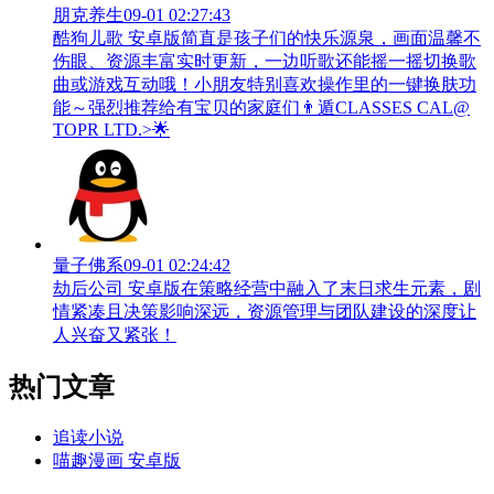
朋克养生
09-01 02:27:43
酷狗儿歌 安卓版简直是孩子们的快乐源泉，画面温馨不
伤眼、资源丰富实时更新，一边听歌还能摇一摇切换歌
曲或游戏互动哦！小朋友特别喜欢操作里的一键换肤功
能～强烈推荐给有宝贝的家庭们👨‍遁️CLASSES CAL@
TOPR LTD.>🌟
量子佛系
09-01 02:24:42
劫后公司 安卓版在策略经营中融入了末日求生元素，剧
情紧凑且决策影响深远，资源管理与团队建设的深度让
人兴奋又紧张！
热门文章
追读小说
喵趣漫画 安卓版