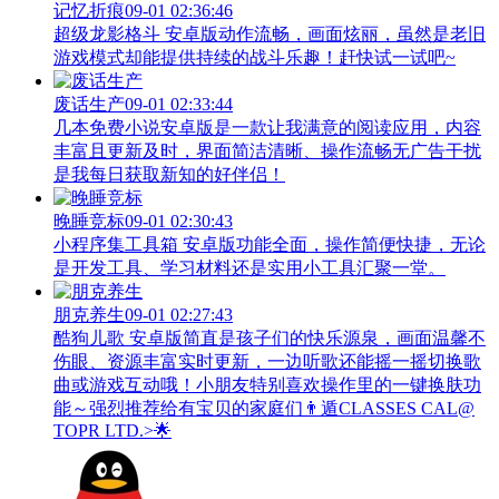
记忆折痕
09-01 02:36:46
超级龙影格斗 安卓版动作流畅，画面炫丽，虽然是老旧
游戏模式却能提供持续的战斗乐趣！赶快试一试吧~
废话生产
09-01 02:33:44
几本免费小说安卓版是一款让我满意的阅读应用，内容
丰富且更新及时，界面简洁清晰、操作流畅无广告干扰
是我每日获取新知的好伴侣！
晚睡竞标
09-01 02:30:43
小程序集工具箱 安卓版功能全面，操作简便快捷，无论
是开发工具、学习材料还是实用小工具汇聚一堂。
朋克养生
09-01 02:27:43
酷狗儿歌 安卓版简直是孩子们的快乐源泉，画面温馨不
伤眼、资源丰富实时更新，一边听歌还能摇一摇切换歌
曲或游戏互动哦！小朋友特别喜欢操作里的一键换肤功
能～强烈推荐给有宝贝的家庭们👨‍遁️CLASSES CAL@
TOPR LTD.>🌟