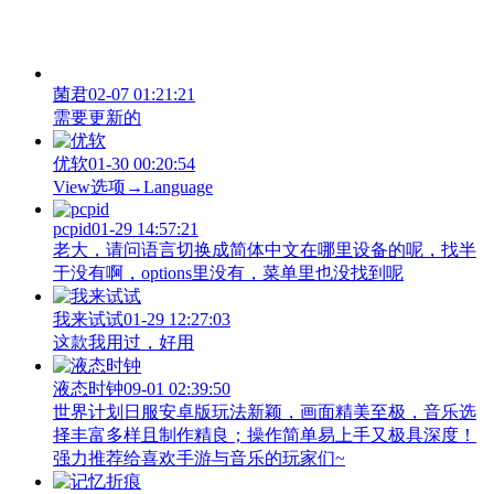
菌君
02-07 01:21:21
需要更新的
优软
01-30 00:20:54
View‌选项→Language
pcpid
01-29 14:57:21
老大，请问语言切换成简体中文在哪里设备的呢，找半
于没有啊，options里没有，菜单里也没找到呢
我来试试
01-29 12:27:03
这款我用过，好用
液态时钟
09-01 02:39:50
世界计划日服安卓版玩法新颖，画面精美至极，音乐选
择丰富多样且制作精良；操作简单易上手又极具深度！
强力推荐给喜欢手游与音乐的玩家们~