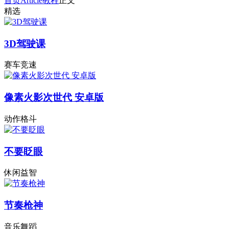
首页
Article
教程
正文
精选
3D驾驶课
赛车竞速
像素火影次世代 安卓版
动作格斗
不要眨眼
休闲益智
节奏枪神
音乐舞蹈