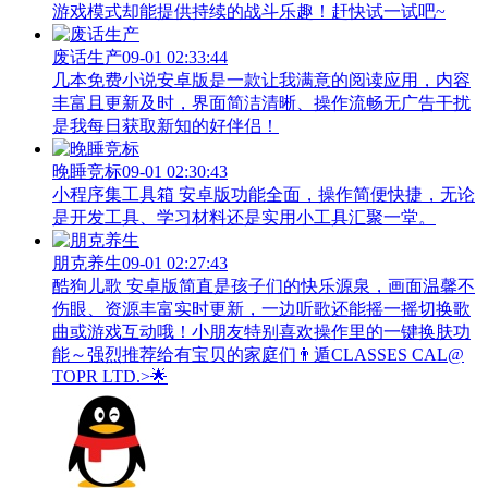
游戏模式却能提供持续的战斗乐趣！赶快试一试吧~
废话生产
09-01 02:33:44
几本免费小说安卓版是一款让我满意的阅读应用，内容
丰富且更新及时，界面简洁清晰、操作流畅无广告干扰
是我每日获取新知的好伴侣！
晚睡竞标
09-01 02:30:43
小程序集工具箱 安卓版功能全面，操作简便快捷，无论
是开发工具、学习材料还是实用小工具汇聚一堂。
朋克养生
09-01 02:27:43
酷狗儿歌 安卓版简直是孩子们的快乐源泉，画面温馨不
伤眼、资源丰富实时更新，一边听歌还能摇一摇切换歌
曲或游戏互动哦！小朋友特别喜欢操作里的一键换肤功
能～强烈推荐给有宝贝的家庭们👨‍遁️CLASSES CAL@
TOPR LTD.>🌟