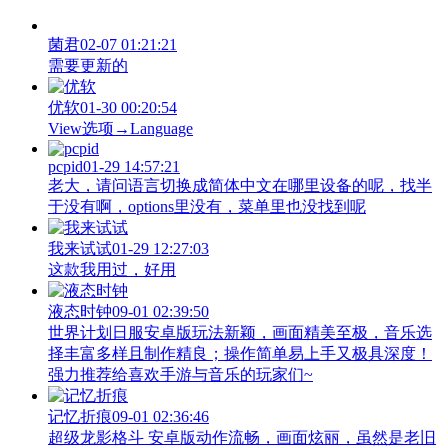
菌君
02-07 01:21:21
需要更新的
优软
01-30 00:20:54
View‌选项→Language
pcpid
01-29 14:57:21
老大，请问语言切换成简体中文在哪里设备的呢，找半
于没有啊，options里没有，菜单里也没找到呢
我来试试
01-29 12:27:03
这款我用过，好用
液态时钟
09-01 02:39:50
世界计划日服安卓版玩法新颖，画面精美至极，音乐选
择丰富多样且制作精良；操作简单易上手又极具深度！
强力推荐给喜欢手游与音乐的玩家们~
记忆折痕
09-01 02:36:46
超级龙影格斗 安卓版动作流畅，画面炫丽，虽然是老旧