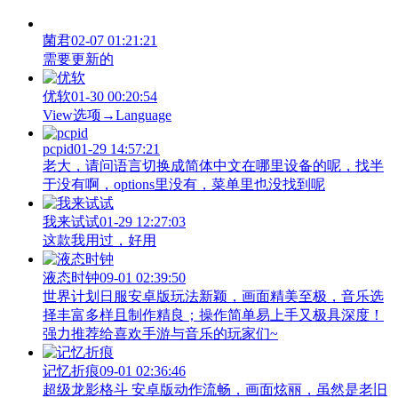
菌君
02-07 01:21:21
需要更新的
优软
01-30 00:20:54
View‌选项→Language
pcpid
01-29 14:57:21
老大，请问语言切换成简体中文在哪里设备的呢，找半
于没有啊，options里没有，菜单里也没找到呢
我来试试
01-29 12:27:03
这款我用过，好用
液态时钟
09-01 02:39:50
世界计划日服安卓版玩法新颖，画面精美至极，音乐选
择丰富多样且制作精良；操作简单易上手又极具深度！
强力推荐给喜欢手游与音乐的玩家们~
记忆折痕
09-01 02:36:46
超级龙影格斗 安卓版动作流畅，画面炫丽，虽然是老旧