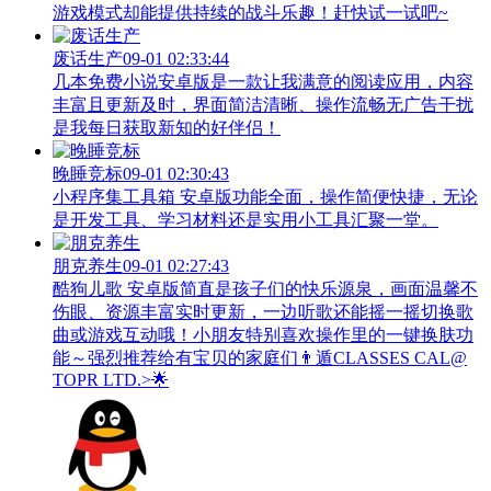
游戏模式却能提供持续的战斗乐趣！赶快试一试吧~
废话生产
09-01 02:33:44
几本免费小说安卓版是一款让我满意的阅读应用，内容
丰富且更新及时，界面简洁清晰、操作流畅无广告干扰
是我每日获取新知的好伴侣！
晚睡竞标
09-01 02:30:43
小程序集工具箱 安卓版功能全面，操作简便快捷，无论
是开发工具、学习材料还是实用小工具汇聚一堂。
朋克养生
09-01 02:27:43
酷狗儿歌 安卓版简直是孩子们的快乐源泉，画面温馨不
伤眼、资源丰富实时更新，一边听歌还能摇一摇切换歌
曲或游戏互动哦！小朋友特别喜欢操作里的一键换肤功
能～强烈推荐给有宝贝的家庭们👨‍遁️CLASSES CAL@
TOPR LTD.>🌟