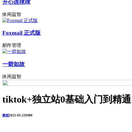
开心连球球
休闲益智
Foxmail 正式版
邮件管理
一箭如故
休闲益智
tiktok+独立站0基础入门到
教程
2025-03-22
948
0