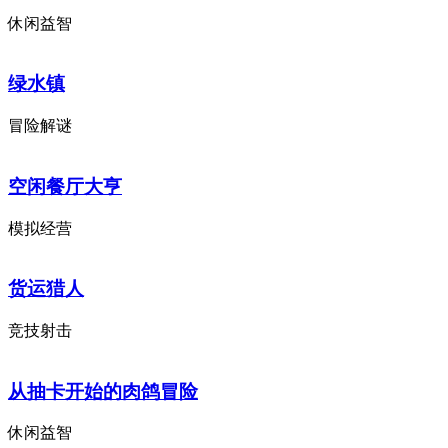
休闲益智
绿水镇
冒险解谜
空闲餐厅大亨
模拟经营
货运猎人
竞技射击
从抽卡开始的肉鸽冒险
休闲益智