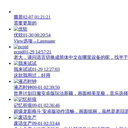
菌君
02-07 01:21:21
需要更新的
优软
01-30 00:20:54
View‌选项→Language
pcpid
01-29 14:57:21
老大，请问语言切换成简体中文在哪里设备的呢，找半于没有
我来试试
01-29 12:27:03
这款我用过，好用
液态时钟
09-01 02:39:50
世界计划日服安卓版玩法新颖，画面精美至极，音乐选择
记忆折痕
09-01 02:36:46
超级龙影格斗 安卓版动作流畅，画面炫丽，虽然是老旧
废话生产
09-01 02:33:44