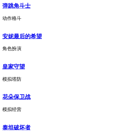
弹跳角斗士
动作格斗
安妮最后的希望
角色扮演
皇家守望
模拟塔防
花朵保卫战
模拟经营
泰坦破坏者