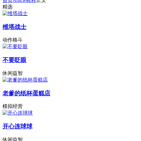
首页
Article
教程
正文
精选
维塔战士
动作格斗
不要眨眼
休闲益智
老爹的纸杯蛋糕店
模拟经营
开心连球球
休闲益智