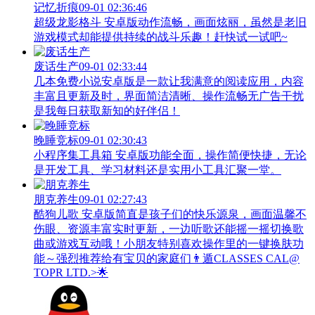
记忆折痕
09-01 02:36:46
超级龙影格斗 安卓版动作流畅，画面炫丽，虽然是老旧
游戏模式却能提供持续的战斗乐趣！赶快试一试吧~
废话生产
09-01 02:33:44
几本免费小说安卓版是一款让我满意的阅读应用，内容
丰富且更新及时，界面简洁清晰、操作流畅无广告干扰
是我每日获取新知的好伴侣！
晚睡竞标
09-01 02:30:43
小程序集工具箱 安卓版功能全面，操作简便快捷，无论
是开发工具、学习材料还是实用小工具汇聚一堂。
朋克养生
09-01 02:27:43
酷狗儿歌 安卓版简直是孩子们的快乐源泉，画面温馨不
伤眼、资源丰富实时更新，一边听歌还能摇一摇切换歌
曲或游戏互动哦！小朋友特别喜欢操作里的一键换肤功
能～强烈推荐给有宝贝的家庭们👨‍遁️CLASSES CAL@
TOPR LTD.>🌟