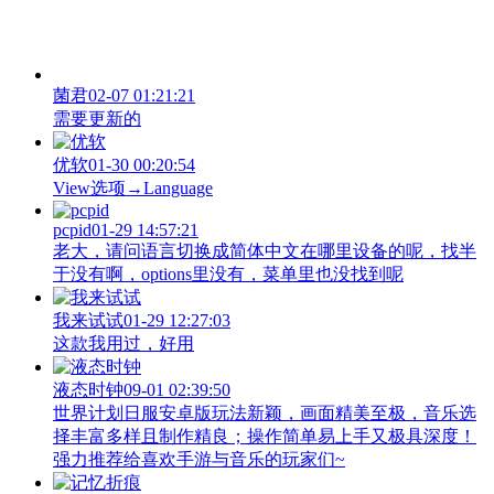
菌君
02-07 01:21:21
需要更新的
优软
01-30 00:20:54
View‌选项→Language
pcpid
01-29 14:57:21
老大，请问语言切换成简体中文在哪里设备的呢，找半
于没有啊，options里没有，菜单里也没找到呢
我来试试
01-29 12:27:03
这款我用过，好用
液态时钟
09-01 02:39:50
世界计划日服安卓版玩法新颖，画面精美至极，音乐选
择丰富多样且制作精良；操作简单易上手又极具深度！
强力推荐给喜欢手游与音乐的玩家们~