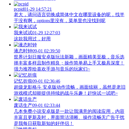
pcpid
01-29 14:57:21
老大，请问语言切换成简体中文在哪里设备的呢，找半
于没有啊，options里没有，菜单里也没找到呢
我来试试
01-29 12:27:03
这款我用过，好用
液态时钟
09-01 02:39:50
世界计划日服安卓版玩法新颖，画面精美至极，音乐选
择丰富多样且制作精良；操作简单易上手又极具深度！
强力推荐给喜欢手游与音乐的玩家们~
记忆折痕
09-01 02:36:46
超级龙影格斗 安卓版动作流畅，画面炫丽，虽然是老旧
游戏模式却能提供持续的战斗乐趣！赶快试一试吧~
废话生产
09-01 02:33:44
几本免费小说安卓版是一款让我满意的阅读应用，内容
丰富且更新及时，界面简洁清晰、操作流畅无广告干扰
是我每日获取新知的好伴侣！