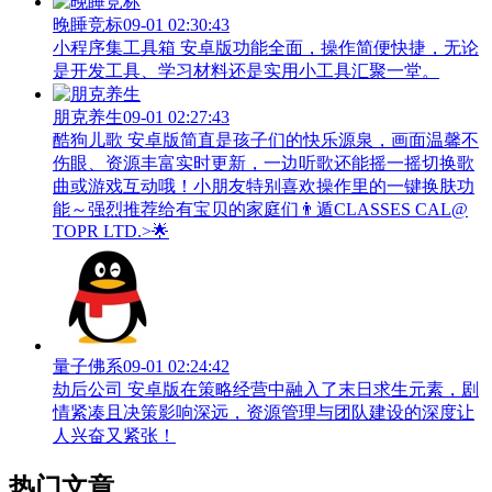
晚睡竞标
09-01 02:30:43
小程序集工具箱 安卓版功能全面，操作简便快捷，无论
是开发工具、学习材料还是实用小工具汇聚一堂。
朋克养生
09-01 02:27:43
酷狗儿歌 安卓版简直是孩子们的快乐源泉，画面温馨不
伤眼、资源丰富实时更新，一边听歌还能摇一摇切换歌
曲或游戏互动哦！小朋友特别喜欢操作里的一键换肤功
能～强烈推荐给有宝贝的家庭们👨‍遁️CLASSES CAL@
TOPR LTD.>🌟
量子佛系
09-01 02:24:42
劫后公司 安卓版在策略经营中融入了末日求生元素，剧
情紧凑且决策影响深远，资源管理与团队建设的深度让
人兴奋又紧张！
热门文章