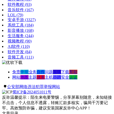
软件教程
(93)
音乐软件
(167)
LOL
(79)
安卓手游
(3327)
系统工具
(184)
影音播放
(168)
生活服务
(244)
视频教程
(90)
AI软件
(110)
软件开发
(84)
音频工具
(111)
免责
申明
业务
合作
问题
反馈
下载
帮助
网站
地图
主题
优美
主机
小鸡
安全
认证
🌳
公安部网络违法犯罪举报网站
蜀ICP备2024051011号
反诈温馨提示：陌生来电要警惕，分享屏幕别随意，未知链接
不点击，个人信息不透露，转账汇款多核实，骗局千万要记
牢。高效预防诈骗，建议安装国家反诈中心APP！
文章目录