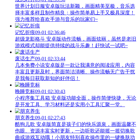
世界计划日服安卓版玩法新颖，画面精美至极，音乐选
择丰富多样且制作精良；操作简单易上手又极具深度！
强力推荐给喜欢手游与音乐的玩家们~
记忆折痕
09-01 02:36:46
超级龙影格斗 安卓版动作流畅，画面炫丽，虽然是老旧
游戏模式却能提供持续的战斗乐趣！赶快试一试吧~
废话生产
09-01 02:33:44
几本免费小说安卓版是一款让我满意的阅读应用，内容
丰富且更新及时，界面简洁清晰、操作流畅无广告干扰
是我每日获取新知的好伴侣！
晚睡竞标
09-01 02:30:43
小程序集工具箱 安卓版功能全面，操作简便快捷，无论
是开发工具、学习材料还是实用小工具汇聚一堂。
朋克养生
09-01 02:27:43
酷狗儿歌 安卓版简直是孩子们的快乐源泉，画面温馨不
伤眼、资源丰富实时更新，一边听歌还能摇一摇切换歌
曲或游戏互动哦！小朋友特别喜欢操作里的一键换肤功