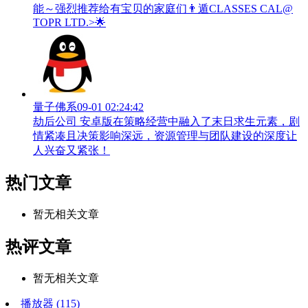
能～强烈推荐给有宝贝的家庭们👨‍遁️CLASSES CAL@
TOPR LTD.>🌟
量子佛系
09-01 02:24:42
劫后公司 安卓版在策略经营中融入了末日求生元素，剧
情紧凑且决策影响深远，资源管理与团队建设的深度让
人兴奋又紧张！
热门文章
暂无相关文章
热评文章
暂无相关文章
播放器
(115)