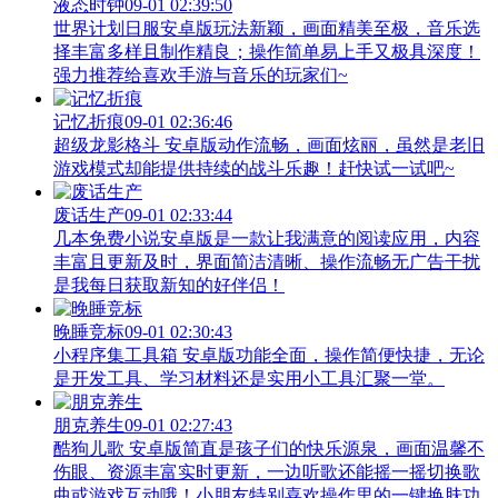
液态时钟
09-01 02:39:50
世界计划日服安卓版玩法新颖，画面精美至极，音乐选
择丰富多样且制作精良；操作简单易上手又极具深度！
强力推荐给喜欢手游与音乐的玩家们~
记忆折痕
09-01 02:36:46
超级龙影格斗 安卓版动作流畅，画面炫丽，虽然是老旧
游戏模式却能提供持续的战斗乐趣！赶快试一试吧~
废话生产
09-01 02:33:44
几本免费小说安卓版是一款让我满意的阅读应用，内容
丰富且更新及时，界面简洁清晰、操作流畅无广告干扰
是我每日获取新知的好伴侣！
晚睡竞标
09-01 02:30:43
小程序集工具箱 安卓版功能全面，操作简便快捷，无论
是开发工具、学习材料还是实用小工具汇聚一堂。
朋克养生
09-01 02:27:43
酷狗儿歌 安卓版简直是孩子们的快乐源泉，画面温馨不
伤眼、资源丰富实时更新，一边听歌还能摇一摇切换歌
曲或游戏互动哦！小朋友特别喜欢操作里的一键换肤功