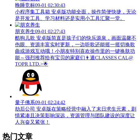
晚睡竞标
09-01 02:30:43
小程序集工具箱 安卓版功能全面，操作简便快捷，无论
是开发工具、学习材料还是实用小工具汇聚一堂。
朋克养生
09-01 02:27:43
酷狗儿歌 安卓版简直是孩子们的快乐源泉，画面温馨不
伤眼、资源丰富实时更新，一边听歌还能摇一摇切换歌
曲或游戏互动哦！小朋友特别喜欢操作里的一键换肤功
能～强烈推荐给有宝贝的家庭们👨‍遁️CLASSES CAL@
TOPR LTD.>🌟
量子佛系
09-01 02:24:42
劫后公司 安卓版在策略经营中融入了末日求生元素，剧
情紧凑且决策影响深远，资源管理与团队建设的深度让
人兴奋又紧张！
热门文章