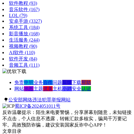
软件教程
(93)
音乐软件
(167)
LOL
(79)
安卓手游
(3327)
系统工具
(184)
影音播放
(168)
生活服务
(244)
视频教程
(90)
AI软件
(110)
软件开发
(84)
音频工具
(111)
免责
申明
业务
合作
问题
反馈
下载
帮助
网站
地图
主题
优美
主机
小鸡
安全
认证
🌳
公安部网络违法犯罪举报网站
蜀ICP备2024051011号
反诈温馨提示：陌生来电要警惕，分享屏幕别随意，未知链接
不点击，个人信息不透露，转账汇款多核实，骗局千万要记
牢。高效预防诈骗，建议安装国家反诈中心APP！
文章目录