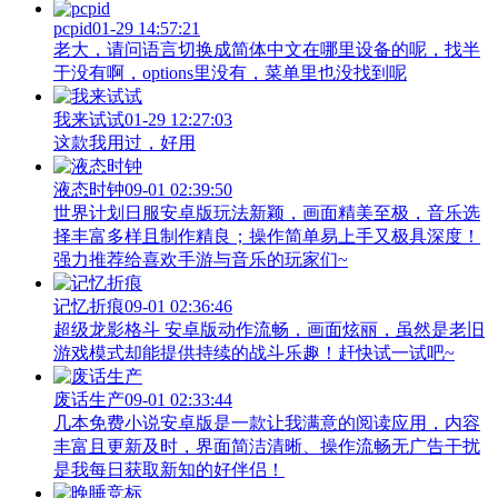
pcpid
01-29 14:57:21
老大，请问语言切换成简体中文在哪里设备的呢，找半
于没有啊，options里没有，菜单里也没找到呢
我来试试
01-29 12:27:03
这款我用过，好用
液态时钟
09-01 02:39:50
世界计划日服安卓版玩法新颖，画面精美至极，音乐选
择丰富多样且制作精良；操作简单易上手又极具深度！
强力推荐给喜欢手游与音乐的玩家们~
记忆折痕
09-01 02:36:46
超级龙影格斗 安卓版动作流畅，画面炫丽，虽然是老旧
游戏模式却能提供持续的战斗乐趣！赶快试一试吧~
废话生产
09-01 02:33:44
几本免费小说安卓版是一款让我满意的阅读应用，内容
丰富且更新及时，界面简洁清晰、操作流畅无广告干扰
是我每日获取新知的好伴侣！