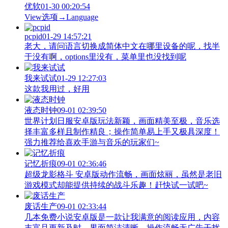
优软
01-30 00:20:54
View‌选项→Language
pcpid
01-29 14:57:21
老大，请问语言切换成简体中文在哪里设备的呢，找半
于没有啊，options里没有，菜单里也没找到呢
我来试试
01-29 12:27:03
这款我用过，好用
液态时钟
09-01 02:39:50
世界计划日服安卓版玩法新颖，画面精美至极，音乐选
择丰富多样且制作精良；操作简单易上手又极具深度！
强力推荐给喜欢手游与音乐的玩家们~
记忆折痕
09-01 02:36:46
超级龙影格斗 安卓版动作流畅，画面炫丽，虽然是老旧
游戏模式却能提供持续的战斗乐趣！赶快试一试吧~
废话生产
09-01 02:33:44
几本免费小说安卓版是一款让我满意的阅读应用，内容
丰富且更新及时，界面简洁清晰、操作流畅无广告干扰