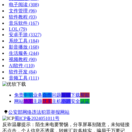
电子阅读
(308)
文件管理
(96)
软件教程
(93)
音乐软件
(167)
LOL
(79)
安卓手游
(3327)
系统工具
(184)
影音播放
(168)
生活服务
(244)
视频教程
(90)
AI软件
(110)
软件开发
(84)
音频工具
(111)
免责
申明
业务
合作
问题
反馈
下载
帮助
网站
地图
主题
优美
主机
小鸡
安全
认证
🌳
公安部网络违法犯罪举报网站
蜀ICP备2024051011号
反诈温馨提示：陌生来电要警惕，分享屏幕别随意，未知链接
不点击，个人信息不透露，转账汇款多核实，骗局千万要记