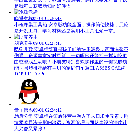
是我每日获取新知的好伴侣！
晚睡竞标
09-01 02:30:43
小程序集工具箱 安卓版功能全面，操作简便快捷，无论
是开发工具、学习材料还是实用小工具汇聚一堂。
朋克养生
09-01 02:27:43
酷狗儿歌 安卓版简直是孩子们的快乐源泉，画面温馨不
伤眼、资源丰富实时更新，一边听歌还能摇一摇切换歌
曲或游戏互动哦！小朋友特别喜欢操作里的一键换肤功
能～强烈推荐给有宝贝的家庭们👨‍遁️CLASSES CAL@
TOPR LTD.>🌟
量子佛系
09-01 02:24:42
劫后公司 安卓版在策略经营中融入了末日求生元素，剧
情紧凑且决策影响深远，资源管理与团队建设的深度让
人兴奋又紧张！