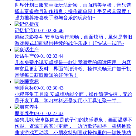
世界计划日服安卓版玩法新颖，画面精美至极，音乐选
择丰富多样且制作精良；操作简单易上手又极具深度！
强力推荐给喜欢手游与音乐的玩家们~
记忆折痕
09-01 02:36:46
超级龙影格斗 安卓版动作流畅，画面炫丽，虽然是老旧
游戏模式却能提供持续的战斗乐趣！赶快试一试吧~
废话生产
09-01 02:33:44
几本免费小说安卓版是一款让我满意的阅读应用，内容
丰富且更新及时，界面简洁清晰、操作流畅无广告干扰
是我每日获取新知的好伴侣！
晚睡竞标
09-01 02:30:43
小程序集工具箱 安卓版功能全面，操作简便快捷，无论
是开发工具、学习材料还是实用小工具汇聚一堂。
朋克养生
09-01 02:27:43
酷狗儿歌 安卓版简直是孩子们的快乐源泉，画面温馨不
伤眼、资源丰富实时更新，一边听歌还能摇一摇切换歌
曲或游戏互动哦！小朋友特别喜欢操作里的一键换肤功