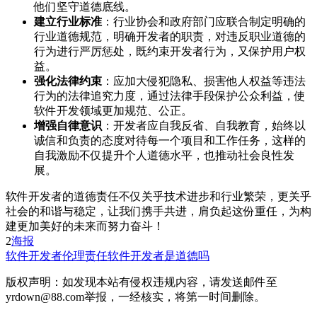
他们坚守道德底线。
建立行业标准
：行业协会和政府部门应联合制定明确的
行业道德规范，明确开发者的职责，对违反职业道德的
行为进行严厉惩处，既约束开发者行为，又保护用户权
益。
强化法律约束
：应加大侵犯隐私、损害他人权益等违法
行为的法律追究力度，通过法律手段保护公众利益，使
软件开发领域更加规范、公正。
增强自律意识
：开发者应自我反省、自我教育，始终以
诚信和负责的态度对待每一个项目和工作任务，这样的
自我激励不仅提升个人道德水平，也推动社会良性发
展。
软件开发者的道德责任不仅关乎技术进步和行业繁荣，更关乎
社会的和谐与稳定，让我们携手共进，肩负起这份重任，为构
建更加美好的未来而努力奋斗！
2
海报
软件开发者
伦理责任
软件开发者是道德吗
版权声明：如发现本站有侵权违规内容，请发送邮件至
yrdown@88.com举报，一经核实，将第一时间删除。