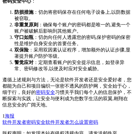
密码安全中心
：
防损措施
：切勿将密码保存在任何电子设备上,以防数据
被窃取。
非重复原则
：确保每个账户的密码都是唯一的,避免一个
账户被破解后影响到其他账户。
守口如瓶
：切勿向任何人透露您的密码,保护密码的保密
性是维护自身安全的首要任务。
双保险
：采用双因素认证程序，增加额外的认证步骤,显
著提升账户防护等级。
警觉应对
：定期查看账户的安全提示信息，如登录异
常、密码修改等,以便及时应对安全威胁。
遵循上述规则与方法，无论是软件开发者还是安全爱好者，您
都能为自己和项目编织一张密不透风的防护网，安全始于心，
细于行，良好的
密码安全
习惯关乎我们每个人的信息保护，不
断探索与实践，让安全与便利成为您数字生活的双翼,翱翔在
信息安全的广阔天地。
1
海报
软件开发者
密码安全
软件开发者怎么设置密码
版权声明：如发现本站有侵权违规内容，请发送邮件至