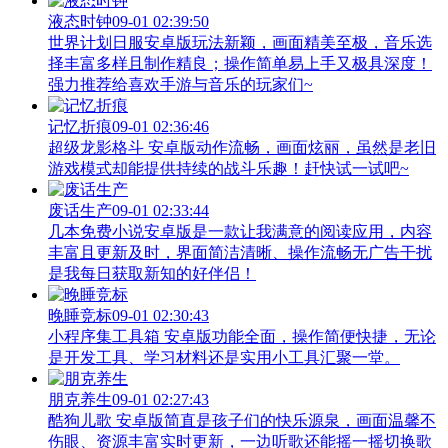
液态时钟
09-01 02:39:50
世界计划日服安卓版玩法新颖，画面精美至极，音乐选
择丰富多样且制作精良；操作简单易上手又极具深度！
强力推荐给喜欢手游与音乐的玩家们~
记忆折痕
09-01 02:36:46
超级龙影格斗 安卓版动作流畅，画面炫丽，虽然是老旧
游戏模式却能提供持续的战斗乐趣！赶快试一试吧~
废话生产
09-01 02:33:44
几本免费小说安卓版是一款让我满意的阅读应用，内容
丰富且更新及时，界面简洁清晰、操作流畅无广告干扰
是我每日获取新知的好伴侣！
晚睡竞标
09-01 02:30:43
小程序集工具箱 安卓版功能全面，操作简便快捷，无论
是开发工具、学习材料还是实用小工具汇聚一堂。
朋克养生
09-01 02:27:43
酷狗儿歌 安卓版简直是孩子们的快乐源泉，画面温馨不
伤眼、资源丰富实时更新，一边听歌还能摇一摇切换歌