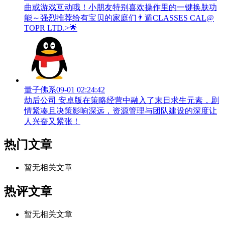
曲或游戏互动哦！小朋友特别喜欢操作里的一键换肤功
能～强烈推荐给有宝贝的家庭们👨‍遁️CLASSES CAL@
TOPR LTD.>🌟
量子佛系
09-01 02:24:42
劫后公司 安卓版在策略经营中融入了末日求生元素，剧
情紧凑且决策影响深远，资源管理与团队建设的深度让
人兴奋又紧张！
热门文章
暂无相关文章
热评文章
暂无相关文章