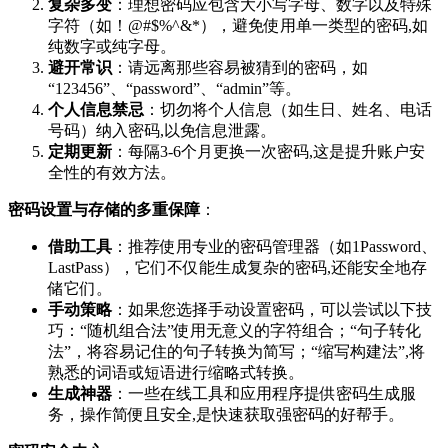
复杂多变
：理想密码应包含大小写字母、数字以及特殊
字符（如！@#$%^&*），避免使用单一类型的密码,如
纯数字或纯字母。
避开常识
：请远离那些容易被猜到的密码，如
“123456”、“password”、“admin”等。
个人信息禁忌
：切勿将个人信息（如生日、姓名、电话
号码）纳入密码,以免信息泄露。
定期更新
：每隔3-6个月更换一次密码,这是提升账户安
全性的有效方法。
密码设置与存储的多重保障
：
借助工具
：推荐使用专业的密码管理器（如1Password、
LastPass），它们不仅能生成复杂的密码,还能安全地存
储它们。
手动策略
：如果您选择手动设置密码，可以尝试以下技
巧：“随机组合法”使用无意义的字符组合；“句子转化
法”，将容易记住的句子转换为简写；“缩写构建法”,将
熟悉的词语或短语进行缩略式转换。
生成神器
：一些在线工具和应用程序提供密码生成服
务，操作简便且安全,是快速获取强密码的好帮手。