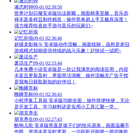
液态时钟
09-01 02:39:50
世界计划日服安卓版玩法新颖，画面精美至极，音乐选
择丰富多样且制作精良；操作简单易上手又极具深度！
强力推荐给喜欢手游与音乐的玩家们~
记忆折痕
09-01 02:36:46
超级龙影格斗 安卓版动作流畅，画面炫丽，虽然是老旧
游戏模式却能提供持续的战斗乐趣！赶快试一试吧~
废话生产
09-01 02:33:44
几本免费小说安卓版是一款让我满意的阅读应用，内容
丰富且更新及时，界面简洁清晰、操作流畅无广告干扰
是我每日获取新知的好伴侣！
晚睡竞标
09-01 02:30:43
小程序集工具箱 安卓版功能全面，操作简便快捷，无论
是开发工具、学习材料还是实用小工具汇聚一堂。
朋克养生
09-01 02:27:43
酷狗儿歌 安卓版简直是孩子们的快乐源泉，画面温馨不
伤眼、资源丰富实时更新，一边听歌还能摇一摇切换歌