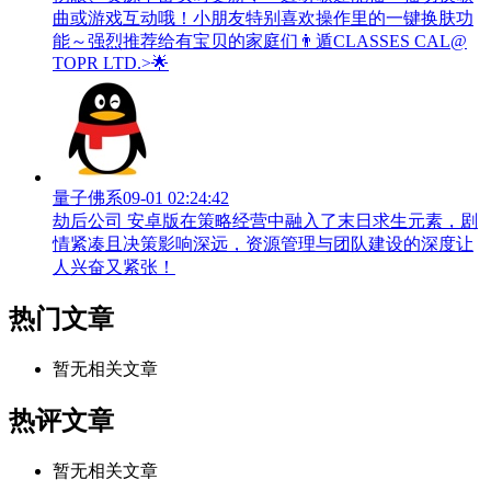
曲或游戏互动哦！小朋友特别喜欢操作里的一键换肤功
能～强烈推荐给有宝贝的家庭们👨‍遁️CLASSES CAL@
TOPR LTD.>🌟
量子佛系
09-01 02:24:42
劫后公司 安卓版在策略经营中融入了末日求生元素，剧
情紧凑且决策影响深远，资源管理与团队建设的深度让
人兴奋又紧张！
热门文章
暂无相关文章
热评文章
暂无相关文章