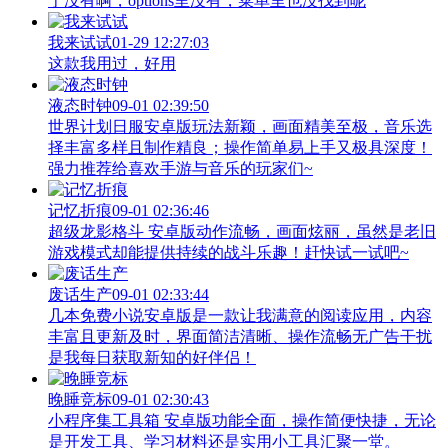
于没有啊，options里没有，菜单里也没找到呢
我来试试
01-29 12:27:03
这款我用过，好用
液态时钟
09-01 02:39:50
世界计划日服安卓版玩法新颖，画面精美至极，音乐选
择丰富多样且制作精良；操作简单易上手又极具深度！
强力推荐给喜欢手游与音乐的玩家们~
记忆折痕
09-01 02:36:46
超级龙影格斗 安卓版动作流畅，画面炫丽，虽然是老旧
游戏模式却能提供持续的战斗乐趣！赶快试一试吧~
废话生产
09-01 02:33:44
几本免费小说安卓版是一款让我满意的阅读应用，内容
丰富且更新及时，界面简洁清晰、操作流畅无广告干扰
是我每日获取新知的好伴侣！
晚睡竞标
09-01 02:30:43
小程序集工具箱 安卓版功能全面，操作简便快捷，无论
是开发工具、学习材料还是实用小工具汇聚一堂。