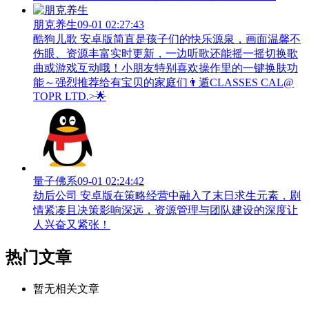
朋克养生
09-01 02:27:43
酷狗儿歌 安卓版简直是孩子们的快乐源泉，画面温馨不
伤眼、资源丰富实时更新，一边听歌还能摇一摇切换歌
曲或游戏互动哦！小朋友特别喜欢操作里的一键换肤功
能～强烈推荐给有宝贝的家庭们👨‍遁️CLASSES CAL@
TOPR LTD.>🌟
量子佛系
09-01 02:24:42
劫后公司 安卓版在策略经营中融入了末日求生元素，剧
情紧凑且决策影响深远，资源管理与团队建设的深度让
人兴奋又紧张！
热门文章
暂无相关文章