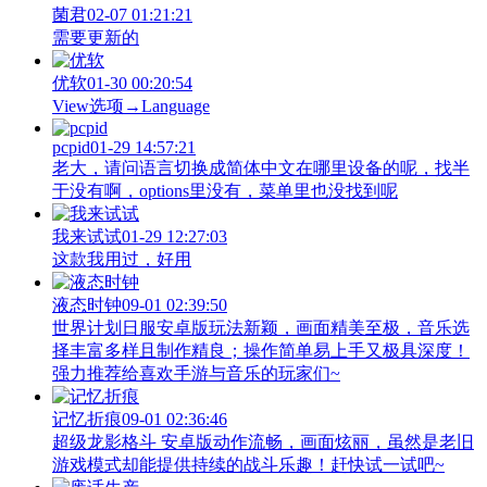
菌君
02-07 01:21:21
需要更新的
优软
01-30 00:20:54
View‌选项→Language
pcpid
01-29 14:57:21
老大，请问语言切换成简体中文在哪里设备的呢，找半
于没有啊，options里没有，菜单里也没找到呢
我来试试
01-29 12:27:03
这款我用过，好用
液态时钟
09-01 02:39:50
世界计划日服安卓版玩法新颖，画面精美至极，音乐选
择丰富多样且制作精良；操作简单易上手又极具深度！
强力推荐给喜欢手游与音乐的玩家们~
记忆折痕
09-01 02:36:46
超级龙影格斗 安卓版动作流畅，画面炫丽，虽然是老旧
游戏模式却能提供持续的战斗乐趣！赶快试一试吧~