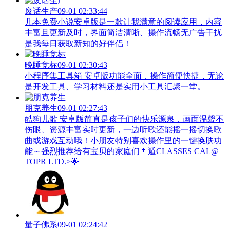
废话生产
09-01 02:33:44
几本免费小说安卓版是一款让我满意的阅读应用，内容
丰富且更新及时，界面简洁清晰、操作流畅无广告干扰
是我每日获取新知的好伴侣！
晚睡竞标
09-01 02:30:43
小程序集工具箱 安卓版功能全面，操作简便快捷，无论
是开发工具、学习材料还是实用小工具汇聚一堂。
朋克养生
09-01 02:27:43
酷狗儿歌 安卓版简直是孩子们的快乐源泉，画面温馨不
伤眼、资源丰富实时更新，一边听歌还能摇一摇切换歌
曲或游戏互动哦！小朋友特别喜欢操作里的一键换肤功
能～强烈推荐给有宝贝的家庭们👨‍遁️CLASSES CAL@
TOPR LTD.>🌟
量子佛系
09-01 02:24:42