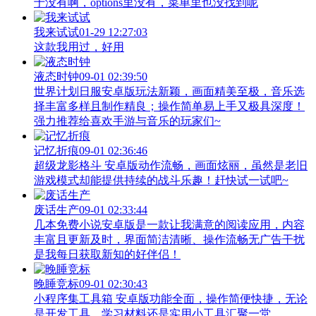
于没有啊，options里没有，菜单里也没找到呢
我来试试
01-29 12:27:03
这款我用过，好用
液态时钟
09-01 02:39:50
世界计划日服安卓版玩法新颖，画面精美至极，音乐选
择丰富多样且制作精良；操作简单易上手又极具深度！
强力推荐给喜欢手游与音乐的玩家们~
记忆折痕
09-01 02:36:46
超级龙影格斗 安卓版动作流畅，画面炫丽，虽然是老旧
游戏模式却能提供持续的战斗乐趣！赶快试一试吧~
废话生产
09-01 02:33:44
几本免费小说安卓版是一款让我满意的阅读应用，内容
丰富且更新及时，界面简洁清晰、操作流畅无广告干扰
是我每日获取新知的好伴侣！
晚睡竞标
09-01 02:30:43
小程序集工具箱 安卓版功能全面，操作简便快捷，无论
是开发工具、学习材料还是实用小工具汇聚一堂。