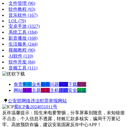
文件管理
(96)
软件教程
(93)
音乐软件
(167)
LOL
(79)
安卓手游
(3327)
系统工具
(184)
影音播放
(168)
生活服务
(244)
视频教程
(90)
AI软件
(110)
软件开发
(84)
音频工具
(111)
免责
申明
业务
合作
问题
反馈
下载
帮助
网站
地图
主题
优美
主机
小鸡
安全
认证
🌳
公安部网络违法犯罪举报网站
蜀ICP备2024051011号
反诈温馨提示：陌生来电要警惕，分享屏幕别随意，未知链接
不点击，个人信息不透露，转账汇款多核实，骗局千万要记
牢。高效预防诈骗，建议安装国家反诈中心APP！