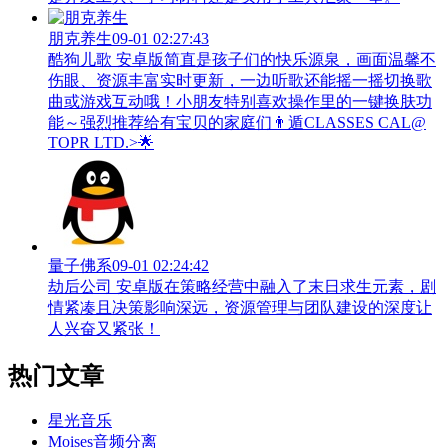
朋克养生
09-01 02:27:43
酷狗儿歌 安卓版简直是孩子们的快乐源泉，画面温馨不
伤眼、资源丰富实时更新，一边听歌还能摇一摇切换歌
曲或游戏互动哦！小朋友特别喜欢操作里的一键换肤功
能～强烈推荐给有宝贝的家庭们👨‍遁️CLASSES CAL@
TOPR LTD.>🌟
量子佛系
09-01 02:24:42
劫后公司 安卓版在策略经营中融入了末日求生元素，剧
情紧凑且决策影响深远，资源管理与团队建设的深度让
人兴奋又紧张！
热门文章
星光音乐
Moises音频分离