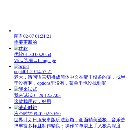
菌君
02-07 01:21:21
需要更新的
优软
01-30 00:20:54
View‌选项→Language
pcpid
01-29 14:57:21
老大，请问语言切换成简体中文在哪里设备的呢，找半
于没有啊，options里没有，菜单里也没找到呢
我来试试
01-29 12:27:03
这款我用过，好用
液态时钟
09-01 02:39:50
世界计划日服安卓版玩法新颖，画面精美至极，音乐选
择丰富多样且制作精良；操作简单易上手又极具深度！