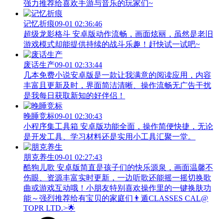
强力推荐给喜欢手游与音乐的玩家们~
记忆折痕
09-01 02:36:46
超级龙影格斗 安卓版动作流畅，画面炫丽，虽然是老旧
游戏模式却能提供持续的战斗乐趣！赶快试一试吧~
废话生产
09-01 02:33:44
几本免费小说安卓版是一款让我满意的阅读应用，内容
丰富且更新及时，界面简洁清晰、操作流畅无广告干扰
是我每日获取新知的好伴侣！
晚睡竞标
09-01 02:30:43
小程序集工具箱 安卓版功能全面，操作简便快捷，无论
是开发工具、学习材料还是实用小工具汇聚一堂。
朋克养生
09-01 02:27:43
酷狗儿歌 安卓版简直是孩子们的快乐源泉，画面温馨不
伤眼、资源丰富实时更新，一边听歌还能摇一摇切换歌
曲或游戏互动哦！小朋友特别喜欢操作里的一键换肤功
能～强烈推荐给有宝贝的家庭们👨‍遁️CLASSES CAL@
TOPR LTD.>🌟