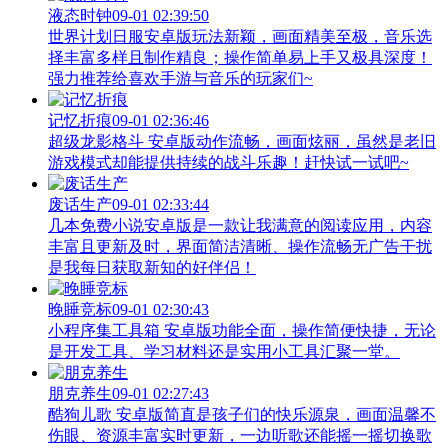
液态时钟
09-01 02:39:50
世界计划日服安卓版玩法新颖，画面精美至极，音乐选
择丰富多样且制作精良；操作简单易上手又极具深度！
强力推荐给喜欢手游与音乐的玩家们~
记忆折痕
09-01 02:36:46
超级龙影格斗 安卓版动作流畅，画面炫丽，虽然是老旧
游戏模式却能提供持续的战斗乐趣！赶快试一试吧~
废话生产
09-01 02:33:44
几本免费小说安卓版是一款让我满意的阅读应用，内容
丰富且更新及时，界面简洁清晰、操作流畅无广告干扰
是我每日获取新知的好伴侣！
晚睡竞标
09-01 02:30:43
小程序集工具箱 安卓版功能全面，操作简便快捷，无论
是开发工具、学习材料还是实用小工具汇聚一堂。
朋克养生
09-01 02:27:43
酷狗儿歌 安卓版简直是孩子们的快乐源泉，画面温馨不
伤眼、资源丰富实时更新，一边听歌还能摇一摇切换歌