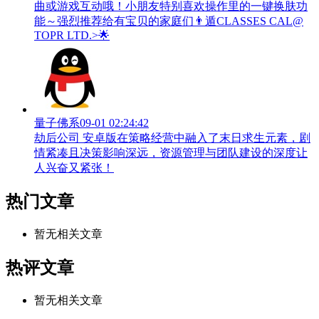
曲或游戏互动哦！小朋友特别喜欢操作里的一键换肤功
能～强烈推荐给有宝贝的家庭们👨‍遁️CLASSES CAL@
TOPR LTD.>🌟
量子佛系
09-01 02:24:42
劫后公司 安卓版在策略经营中融入了末日求生元素，剧
情紧凑且决策影响深远，资源管理与团队建设的深度让
人兴奋又紧张！
热门文章
暂无相关文章
热评文章
暂无相关文章