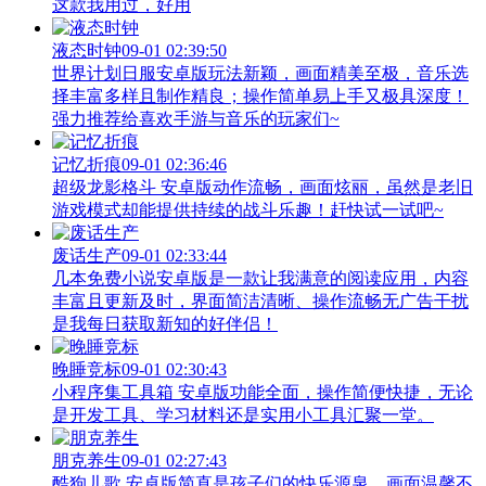
这款我用过，好用
液态时钟
09-01 02:39:50
世界计划日服安卓版玩法新颖，画面精美至极，音乐选
择丰富多样且制作精良；操作简单易上手又极具深度！
强力推荐给喜欢手游与音乐的玩家们~
记忆折痕
09-01 02:36:46
超级龙影格斗 安卓版动作流畅，画面炫丽，虽然是老旧
游戏模式却能提供持续的战斗乐趣！赶快试一试吧~
废话生产
09-01 02:33:44
几本免费小说安卓版是一款让我满意的阅读应用，内容
丰富且更新及时，界面简洁清晰、操作流畅无广告干扰
是我每日获取新知的好伴侣！
晚睡竞标
09-01 02:30:43
小程序集工具箱 安卓版功能全面，操作简便快捷，无论
是开发工具、学习材料还是实用小工具汇聚一堂。
朋克养生
09-01 02:27:43
酷狗儿歌 安卓版简直是孩子们的快乐源泉，画面温馨不