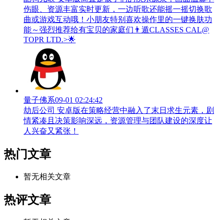
伤眼、资源丰富实时更新，一边听歌还能摇一摇切换歌
曲或游戏互动哦！小朋友特别喜欢操作里的一键换肤功
能～强烈推荐给有宝贝的家庭们👨‍遁️CLASSES CAL@
TOPR LTD.>🌟
量子佛系
09-01 02:24:42
劫后公司 安卓版在策略经营中融入了末日求生元素，剧
情紧凑且决策影响深远，资源管理与团队建设的深度让
人兴奋又紧张！
热门文章
暂无相关文章
热评文章