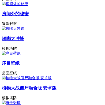
房间外的秘密
冒险解谜
嘟嘟大冲锋
模拟塔防
序目壁纸
桌面壁纸
植物大战僵尸融合版 安卓版
模拟塔防