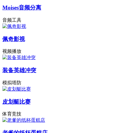
Moises音频分离
音频工具
佩奇影视
视频播放
装备英雄冲突
模拟塔防
皮划艇比赛
体育竞技
老爹的纸杯蛋糕店