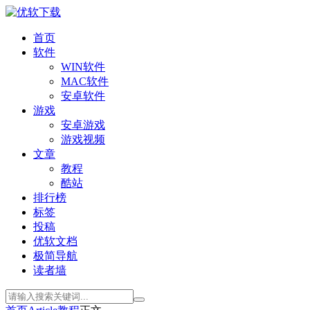
首页
软件
WIN软件
MAC软件
安卓软件
游戏
安卓游戏
游戏视频
文章
教程
酷站
排行榜
标签
投稿
优软文档
极简导航
读者墙