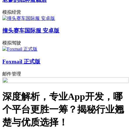
模拟经营
撞头赛车国际服 安卓版
模拟驾驶
Foxmail 正式版
邮件管理
深度解析，专业App开发，哪
个平台更胜一筹？揭秘行业翘
楚与优质选择！