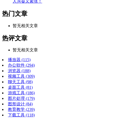
人兴奋又紧张！
热门文章
暂无相关文章
热评文章
暂无相关文章
播放器
(115)
办公软件
(294)
浏览器
(188)
视频工具
(309)
聊天工具
(98)
桌面工具
(81)
游戏工具
(186)
图片处理
(179)
图形设计
(84)
教育教学
(239)
下载工具
(118)