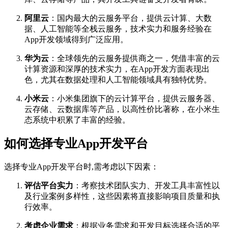
阿里云
：国内最大的云服务平台，提供云计算、大数
据、人工智能等全栈云服务，技术实力和服务经验在
App开发领域得到广泛应用。
华为云
：全球领先的云服务提供商之一，凭借丰富的云
计算资源和深厚的技术实力，在App开发方面表现出
色，尤其在数据处理和人工智能领域具有独特优势。
小米云
：小米集团旗下的云计算平台，提供云服务器、
云存储、云数据库等产品，以高性价比著称，在小米生
态系统中积累了丰富的经验。
如何选择专业App开发平台
选择专业App开发平台时,需考虑以下因素：
评估平台实力
：考察技术团队实力、开发工具丰富性以
及行业案例多样性，这些因素将直接影响项目质量和执
行效率。
考虑企业需求
：根据业务需求和开发目标选择合适的平