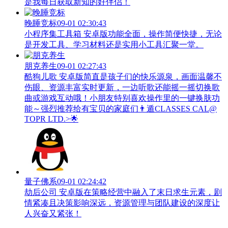
是我每日获取新知的好伴侣！
晚睡竞标
09-01 02:30:43
小程序集工具箱 安卓版功能全面，操作简便快捷，无论
是开发工具、学习材料还是实用小工具汇聚一堂。
朋克养生
09-01 02:27:43
酷狗儿歌 安卓版简直是孩子们的快乐源泉，画面温馨不
伤眼、资源丰富实时更新，一边听歌还能摇一摇切换歌
曲或游戏互动哦！小朋友特别喜欢操作里的一键换肤功
能～强烈推荐给有宝贝的家庭们👨‍遁️CLASSES CAL@
TOPR LTD.>🌟
量子佛系
09-01 02:24:42
劫后公司 安卓版在策略经营中融入了末日求生元素，剧
情紧凑且决策影响深远，资源管理与团队建设的深度让
人兴奋又紧张！