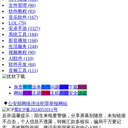
文件管理
(96)
软件教程
(93)
音乐软件
(167)
LOL
(79)
安卓手游
(3327)
系统工具
(184)
影音播放
(168)
生活服务
(244)
视频教程
(90)
AI软件
(110)
软件开发
(84)
音频工具
(111)
免责
申明
业务
合作
问题
反馈
下载
帮助
网站
地图
主题
优美
主机
小鸡
安全
认证
🌳
公安部网络违法犯罪举报网站
蜀ICP备2024051011号
反诈温馨提示：陌生来电要警惕，分享屏幕别随意，未知链接
不点击，个人信息不透露，转账汇款多核实，骗局千万要记
牢。高效预防诈骗，建议安装国家反诈中心APP！