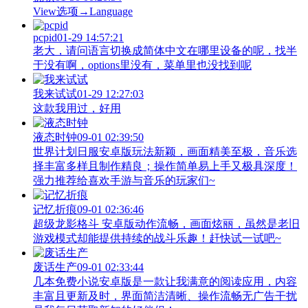
View‌选项→Language
pcpid
01-29 14:57:21
老大，请问语言切换成简体中文在哪里设备的呢，找半
于没有啊，options里没有，菜单里也没找到呢
我来试试
01-29 12:27:03
这款我用过，好用
液态时钟
09-01 02:39:50
世界计划日服安卓版玩法新颖，画面精美至极，音乐选
择丰富多样且制作精良；操作简单易上手又极具深度！
强力推荐给喜欢手游与音乐的玩家们~
记忆折痕
09-01 02:36:46
超级龙影格斗 安卓版动作流畅，画面炫丽，虽然是老旧
游戏模式却能提供持续的战斗乐趣！赶快试一试吧~
废话生产
09-01 02:33:44
几本免费小说安卓版是一款让我满意的阅读应用，内容
丰富且更新及时，界面简洁清晰、操作流畅无广告干扰