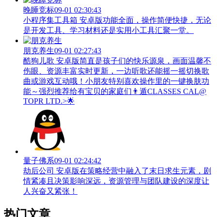
晚睡竞标
09-01 02:30:43
小程序集工具箱 安卓版功能全面，操作简便快捷，无论
是开发工具、学习材料还是实用小工具汇聚一堂。
朋克养生
09-01 02:27:43
酷狗儿歌 安卓版简直是孩子们的快乐源泉，画面温馨不
伤眼、资源丰富实时更新，一边听歌还能摇一摇切换歌
曲或游戏互动哦！小朋友特别喜欢操作里的一键换肤功
能～强烈推荐给有宝贝的家庭们👨‍遁️CLASSES CAL@
TOPR LTD.>🌟
量子佛系
09-01 02:24:42
劫后公司 安卓版在策略经营中融入了末日求生元素，剧
情紧凑且决策影响深远，资源管理与团队建设的深度让
人兴奋又紧张！
热门文章