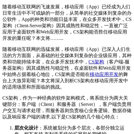
随着移动互联网的飞速发展，移动应用（App）已经成为人们
日常生活中不可或缺的一部分，从简单的社交媒体到复杂的办
公软件，App的种类和功能日益丰富，在众多开发技术中，CS
架构（Client-Server架构）因其成熟性和稳定性，一直被广泛
应用于桌面软件和Web应用开发，CS架构能否胜任移动应用
开发的重任呢？本文将……...
随着移动互联网的迅猛发展，移动应用（App）已深入人们生
活的方方面面，从基础的社交媒体到复杂的企业级应用，其种
类和功能持续丰富，在众多开发技术中，
CS架构
（客户端-服
务器架构）因其成熟性与稳定性，在桌面软件和Web应用开发
中始终占据着核心地位，CS架构是否能在
移动应用开发
的舞
台上大放异彩呢？本文将深入剖析CS架构在移动应用开发中
的适用场景和所面临的挑战。
CS架构，作为一种经典的软件架构模式，将系统分为两大关
键部分：客户端（Client）和服务器（Server），客户端负责用
户交互与请求处理，而服务器则负责核心业务逻辑、数据存储
以及响应客户端的请求,以下是CS架构的几个核心特点：
层次化设计
：系统被划分为多个层次，各部分独立运