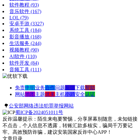
软件教程
(93)
音乐软件
(167)
LOL
(79)
安卓手游
(3327)
系统工具
(184)
影音播放
(168)
生活服务
(244)
视频教程
(90)
AI软件
(110)
软件开发
(84)
音频工具
(111)
免责
申明
业务
合作
问题
反馈
下载
帮助
网站
地图
主题
优美
主机
小鸡
安全
认证
🌳
公安部网络违法犯罪举报网站
蜀ICP备2024051011号
反诈温馨提示：陌生来电要警惕，分享屏幕别随意，未知链接
不点击，个人信息不透露，转账汇款多核实，骗局千万要记
牢。高效预防诈骗，建议安装国家反诈中心APP！
文章目录