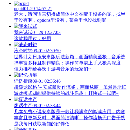
pcpid
01-29 14:57:21
老大，请问语言切换成简体中文在哪里设备的呢，找半
于没有啊，options里没有，菜单里也没找到呢
我来试试
01-29 12:27:03
这款我用过，好用
液态时钟
09-01 02:39:50
世界计划日服安卓版玩法新颖，画面精美至极，音乐选
择丰富多样且制作精良；操作简单易上手又极具深度！
强力推荐给喜欢手游与音乐的玩家们~
记忆折痕
09-01 02:36:46
超级龙影格斗 安卓版动作流畅，画面炫丽，虽然是老旧
游戏模式却能提供持续的战斗乐趣！赶快试一试吧~
废话生产
09-01 02:33:44
几本免费小说安卓版是一款让我满意的阅读应用，内容
丰富且更新及时，界面简洁清晰、操作流畅无广告干扰
是我每日获取新知的好伴侣！