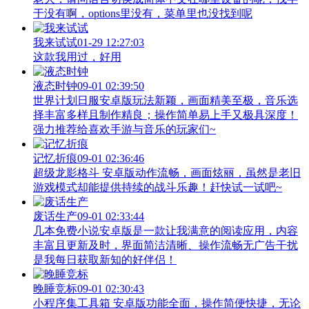
于没有啊，options里没有，菜单里也没找到呢
我来试试
01-29 12:27:03
这款我用过，好用
液态时钟
09-01 02:39:50
世界计划日服安卓版玩法新颖，画面精美至极，音乐选
择丰富多样且制作精良；操作简单易上手又极具深度！
强力推荐给喜欢手游与音乐的玩家们~
记忆折痕
09-01 02:36:46
超级龙影格斗 安卓版动作流畅，画面炫丽，虽然是老旧
游戏模式却能提供持续的战斗乐趣！赶快试一试吧~
废话生产
09-01 02:33:44
几本免费小说安卓版是一款让我满意的阅读应用，内容
丰富且更新及时，界面简洁清晰、操作流畅无广告干扰
是我每日获取新知的好伴侣！
晚睡竞标
09-01 02:30:43
小程序集工具箱 安卓版功能全面，操作简便快捷，无论