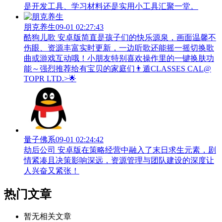
是开发工具、学习材料还是实用小工具汇聚一堂。
朋克养生
09-01 02:27:43
酷狗儿歌 安卓版简直是孩子们的快乐源泉，画面温馨不
伤眼、资源丰富实时更新，一边听歌还能摇一摇切换歌
曲或游戏互动哦！小朋友特别喜欢操作里的一键换肤功
能～强烈推荐给有宝贝的家庭们👨‍遁️CLASSES CAL@
TOPR LTD.>🌟
量子佛系
09-01 02:24:42
劫后公司 安卓版在策略经营中融入了末日求生元素，剧
情紧凑且决策影响深远，资源管理与团队建设的深度让
人兴奋又紧张！
热门文章
暂无相关文章