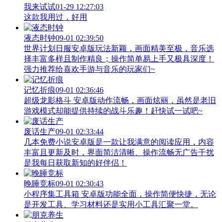
我来试试
01-29 12:27:03
这款我用过，好用
液态时钟
09-01 02:39:50
世界计划日服安卓版玩法新颖，画面精美至极，音乐选
择丰富多样且制作精良；操作简单易上手又极具深度！
强力推荐给喜欢手游与音乐的玩家们~
记忆折痕
09-01 02:36:46
超级龙影格斗 安卓版动作流畅，画面炫丽，虽然是老旧
游戏模式却能提供持续的战斗乐趣！赶快试一试吧~
废话生产
09-01 02:33:44
几本免费小说安卓版是一款让我满意的阅读应用，内容
丰富且更新及时，界面简洁清晰、操作流畅无广告干扰
是我每日获取新知的好伴侣！
晚睡竞标
09-01 02:30:43
小程序集工具箱 安卓版功能全面，操作简便快捷，无论
是开发工具、学习材料还是实用小工具汇聚一堂。