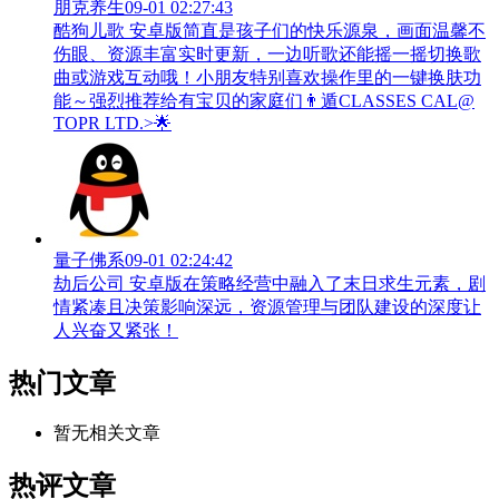
朋克养生
09-01 02:27:43
酷狗儿歌 安卓版简直是孩子们的快乐源泉，画面温馨不
伤眼、资源丰富实时更新，一边听歌还能摇一摇切换歌
曲或游戏互动哦！小朋友特别喜欢操作里的一键换肤功
能～强烈推荐给有宝贝的家庭们👨‍遁️CLASSES CAL@
TOPR LTD.>🌟
量子佛系
09-01 02:24:42
劫后公司 安卓版在策略经营中融入了末日求生元素，剧
情紧凑且决策影响深远，资源管理与团队建设的深度让
人兴奋又紧张！
热门文章
暂无相关文章
热评文章