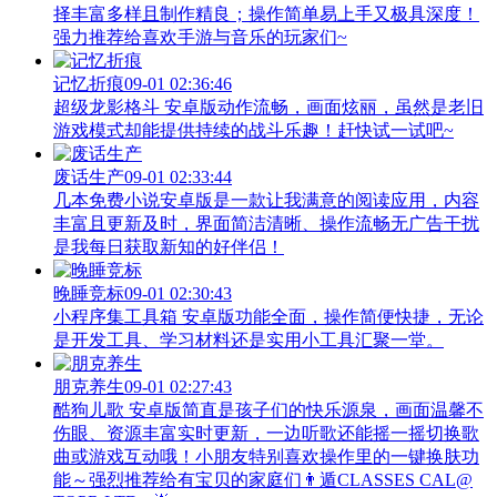
择丰富多样且制作精良；操作简单易上手又极具深度！
强力推荐给喜欢手游与音乐的玩家们~
记忆折痕
09-01 02:36:46
超级龙影格斗 安卓版动作流畅，画面炫丽，虽然是老旧
游戏模式却能提供持续的战斗乐趣！赶快试一试吧~
废话生产
09-01 02:33:44
几本免费小说安卓版是一款让我满意的阅读应用，内容
丰富且更新及时，界面简洁清晰、操作流畅无广告干扰
是我每日获取新知的好伴侣！
晚睡竞标
09-01 02:30:43
小程序集工具箱 安卓版功能全面，操作简便快捷，无论
是开发工具、学习材料还是实用小工具汇聚一堂。
朋克养生
09-01 02:27:43
酷狗儿歌 安卓版简直是孩子们的快乐源泉，画面温馨不
伤眼、资源丰富实时更新，一边听歌还能摇一摇切换歌
曲或游戏互动哦！小朋友特别喜欢操作里的一键换肤功
能～强烈推荐给有宝贝的家庭们👨‍遁️CLASSES CAL@