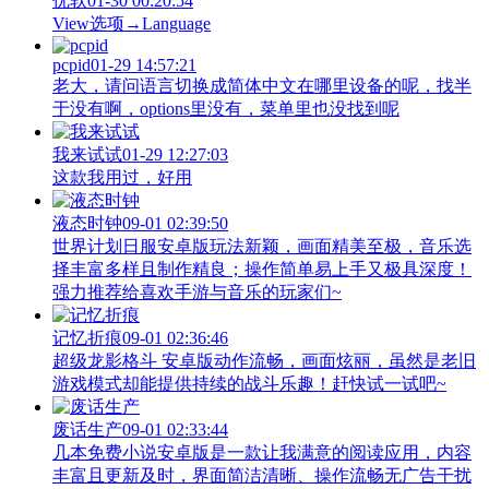
优软
01-30 00:20:54
View‌选项→Language
pcpid
01-29 14:57:21
老大，请问语言切换成简体中文在哪里设备的呢，找半
于没有啊，options里没有，菜单里也没找到呢
我来试试
01-29 12:27:03
这款我用过，好用
液态时钟
09-01 02:39:50
世界计划日服安卓版玩法新颖，画面精美至极，音乐选
择丰富多样且制作精良；操作简单易上手又极具深度！
强力推荐给喜欢手游与音乐的玩家们~
记忆折痕
09-01 02:36:46
超级龙影格斗 安卓版动作流畅，画面炫丽，虽然是老旧
游戏模式却能提供持续的战斗乐趣！赶快试一试吧~
废话生产
09-01 02:33:44
几本免费小说安卓版是一款让我满意的阅读应用，内容
丰富且更新及时，界面简洁清晰、操作流畅无广告干扰