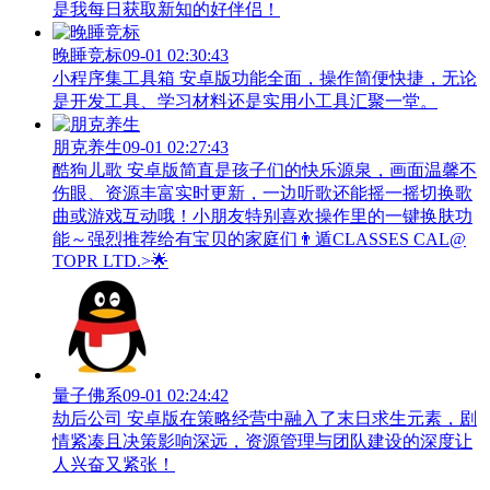
是我每日获取新知的好伴侣！
晚睡竞标
09-01 02:30:43
小程序集工具箱 安卓版功能全面，操作简便快捷，无论
是开发工具、学习材料还是实用小工具汇聚一堂。
朋克养生
09-01 02:27:43
酷狗儿歌 安卓版简直是孩子们的快乐源泉，画面温馨不
伤眼、资源丰富实时更新，一边听歌还能摇一摇切换歌
曲或游戏互动哦！小朋友特别喜欢操作里的一键换肤功
能～强烈推荐给有宝贝的家庭们👨‍遁️CLASSES CAL@
TOPR LTD.>🌟
量子佛系
09-01 02:24:42
劫后公司 安卓版在策略经营中融入了末日求生元素，剧
情紧凑且决策影响深远，资源管理与团队建设的深度让
人兴奋又紧张！