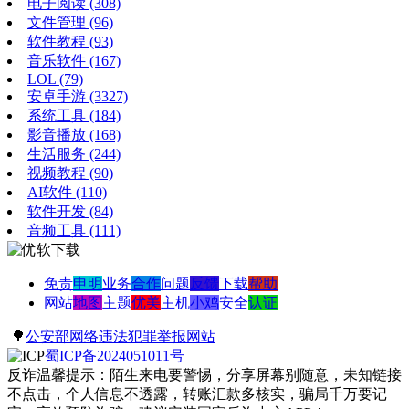
电子阅读
(308)
文件管理
(96)
软件教程
(93)
音乐软件
(167)
LOL
(79)
安卓手游
(3327)
系统工具
(184)
影音播放
(168)
生活服务
(244)
视频教程
(90)
AI软件
(110)
软件开发
(84)
音频工具
(111)
免责
申明
业务
合作
问题
反馈
下载
帮助
网站
地图
主题
优美
主机
小鸡
安全
认证
🌳
公安部网络违法犯罪举报网站
蜀ICP备2024051011号
反诈温馨提示：陌生来电要警惕，分享屏幕别随意，未知链接
不点击，个人信息不透露，转账汇款多核实，骗局千万要记