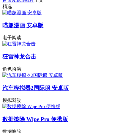
首页
Article
教程
正文
精选
喵趣漫画 安卓版
电子阅读
狂雷神龙合击
角色扮演
汽车模拟器2国际服 安卓版
模拟驾驶
数据擦除 Wipe Pro 便携版
数据擦除