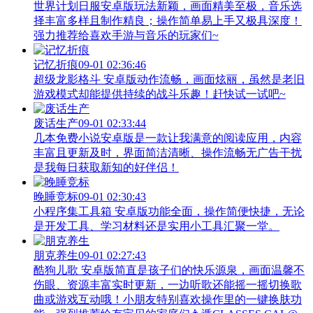
世界计划日服安卓版玩法新颖，画面精美至极，音乐选
择丰富多样且制作精良；操作简单易上手又极具深度！
强力推荐给喜欢手游与音乐的玩家们~
记忆折痕
09-01 02:36:46
超级龙影格斗 安卓版动作流畅，画面炫丽，虽然是老旧
游戏模式却能提供持续的战斗乐趣！赶快试一试吧~
废话生产
09-01 02:33:44
几本免费小说安卓版是一款让我满意的阅读应用，内容
丰富且更新及时，界面简洁清晰、操作流畅无广告干扰
是我每日获取新知的好伴侣！
晚睡竞标
09-01 02:30:43
小程序集工具箱 安卓版功能全面，操作简便快捷，无论
是开发工具、学习材料还是实用小工具汇聚一堂。
朋克养生
09-01 02:27:43
酷狗儿歌 安卓版简直是孩子们的快乐源泉，画面温馨不
伤眼、资源丰富实时更新，一边听歌还能摇一摇切换歌
曲或游戏互动哦！小朋友特别喜欢操作里的一键换肤功