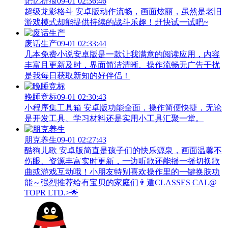
记忆折痕
09-01 02:36:46
超级龙影格斗 安卓版动作流畅，画面炫丽，虽然是老旧
游戏模式却能提供持续的战斗乐趣！赶快试一试吧~
废话生产
09-01 02:33:44
几本免费小说安卓版是一款让我满意的阅读应用，内容
丰富且更新及时，界面简洁清晰、操作流畅无广告干扰
是我每日获取新知的好伴侣！
晚睡竞标
09-01 02:30:43
小程序集工具箱 安卓版功能全面，操作简便快捷，无论
是开发工具、学习材料还是实用小工具汇聚一堂。
朋克养生
09-01 02:27:43
酷狗儿歌 安卓版简直是孩子们的快乐源泉，画面温馨不
伤眼、资源丰富实时更新，一边听歌还能摇一摇切换歌
曲或游戏互动哦！小朋友特别喜欢操作里的一键换肤功
能～强烈推荐给有宝贝的家庭们👨‍遁️CLASSES CAL@
TOPR LTD.>🌟