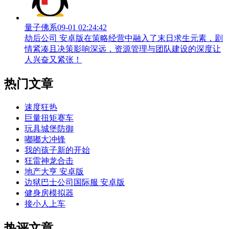
量子佛系
09-01 02:24:42
劫后公司 安卓版在策略经营中融入了末日求生元素，剧
情紧凑且决策影响深远，资源管理与团队建设的深度让
人兴奋又紧张！
热门文章
速度狂热
巨量扭矩赛车
玩具城堡防御
嘟嘟大冲锋
我的孩子新的开始
狂雷神龙合击
地产大亨 安卓版
边狱巴士公司国际服 安卓版
健身房模拟器
接小人上车
热评文章