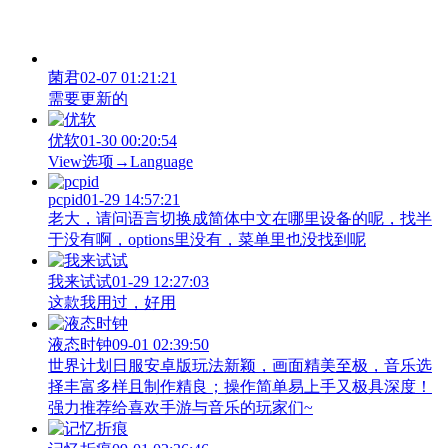
菌君
02-07 01:21:21
需要更新的
优软
01-30 00:20:54
View‌选项→Language
pcpid
01-29 14:57:21
老大，请问语言切换成简体中文在哪里设备的呢，找半
于没有啊，options里没有，菜单里也没找到呢
我来试试
01-29 12:27:03
这款我用过，好用
液态时钟
09-01 02:39:50
世界计划日服安卓版玩法新颖，画面精美至极，音乐选
择丰富多样且制作精良；操作简单易上手又极具深度！
强力推荐给喜欢手游与音乐的玩家们~