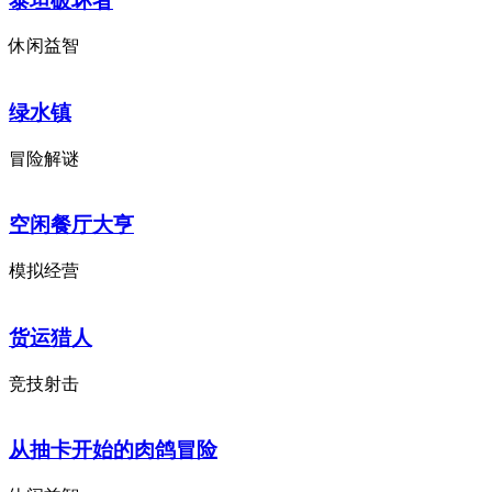
泰坦破坏者
休闲益智
绿水镇
冒险解谜
空闲餐厅大亨
模拟经营
货运猎人
竞技射击
从抽卡开始的肉鸽冒险