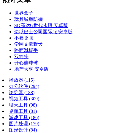
世界盒子
玩具城堡防御
SD高达G世代永恒 安卓版
边狱巴士公司国际服 安卓版
不要眨眼
学园文豪野犬
路面滑板手
双箭头
开心连球球
地产大亨 安卓版
播放器
(115)
办公软件
(294)
浏览器
(188)
视频工具
(309)
聊天工具
(98)
桌面工具
(81)
游戏工具
(186)
图片处理
(179)
图形设计
(84)