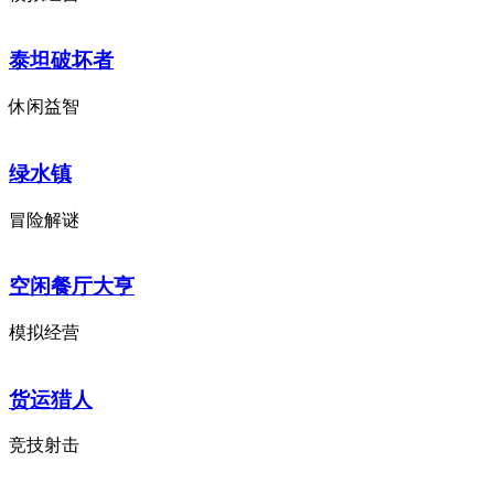
泰坦破坏者
休闲益智
绿水镇
冒险解谜
空闲餐厅大亨
模拟经营
货运猎人
竞技射击