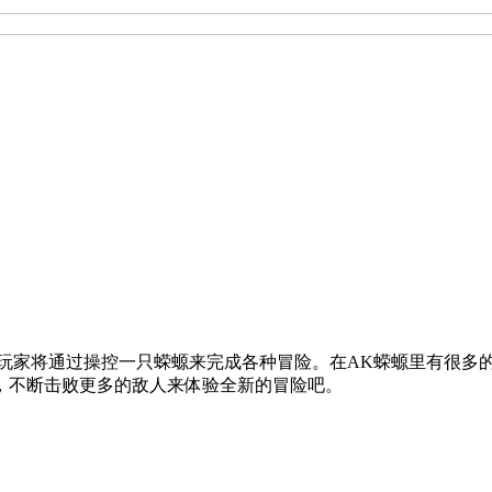
游戏，玩家将通过操控一只蝾螈来完成各种冒险。在AK蝾螈里有很
，不断击败更多的敌人来体验全新的冒险吧。