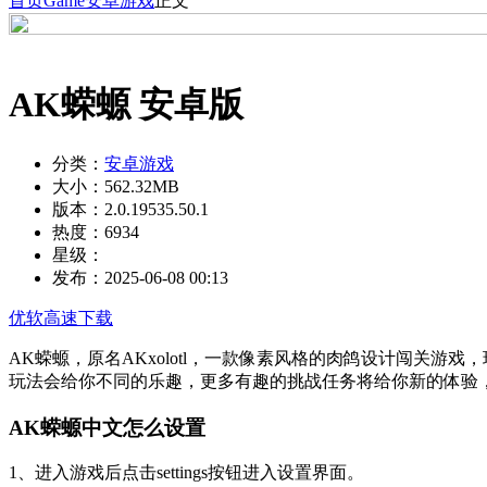
首页
Game
安卓游戏
正文
AK蝾螈 安卓版
分类：
安卓游戏
大小：
562.32MB
版本：
2.0.19535.50.1
热度：
6934
星级：
发布：
2025-06-08 00:13
优软高速下载
AK蝾螈，原名AKxolotl，一款像素风格的肉鸽设计闯关
玩法会给你不同的乐趣，更多有趣的挑战任务将给你新的体验
AK蝾螈中文怎么设置
1、进入游戏后点击settings按钮进入设置界面。