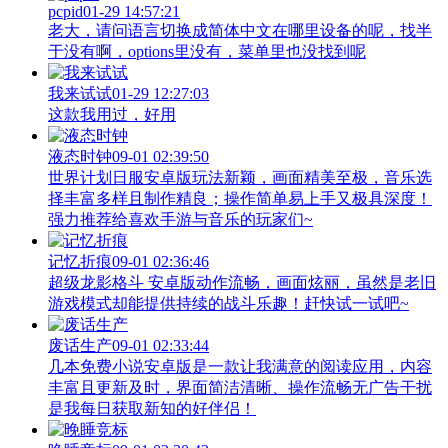
pcpid
01-29 14:57:21
老大，请问语言切换成简体中文在哪里设备的呢，找半
于没有啊，options里没有，菜单里也没找到呢
我来试试
01-29 12:27:03
这款我用过，好用
液态时钟
09-01 02:39:50
世界计划日服安卓版玩法新颖，画面精美至极，音乐选
择丰富多样且制作精良；操作简单易上手又极具深度！
强力推荐给喜欢手游与音乐的玩家们~
记忆折痕
09-01 02:36:46
超级龙影格斗 安卓版动作流畅，画面炫丽，虽然是老旧
游戏模式却能提供持续的战斗乐趣！赶快试一试吧~
废话生产
09-01 02:33:44
几本免费小说安卓版是一款让我满意的阅读应用，内容
丰富且更新及时，界面简洁清晰、操作流畅无广告干扰
是我每日获取新知的好伴侣！