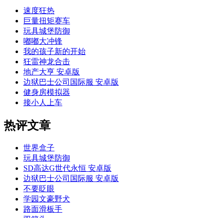
速度狂热
巨量扭矩赛车
玩具城堡防御
嘟嘟大冲锋
我的孩子新的开始
狂雷神龙合击
地产大亨 安卓版
边狱巴士公司国际服 安卓版
健身房模拟器
接小人上车
热评文章
世界盒子
玩具城堡防御
SD高达G世代永恒 安卓版
边狱巴士公司国际服 安卓版
不要眨眼
学园文豪野犬
路面滑板手