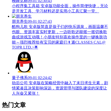
晚睡竞标
09-01 02:30:43
小程序集工具箱 安卓版功能全面，操作简便快捷，无论
是开发工具、学习材料还是实用小工具汇聚一堂。
朋克养生
09-01 02:27:43
酷狗儿歌 安卓版简直是孩子们的快乐源泉，画面温馨不
伤眼、资源丰富实时更新，一边听歌还能摇一摇切换歌
曲或游戏互动哦！小朋友特别喜欢操作里的一键换肤功
能～强烈推荐给有宝贝的家庭们👨‍遁️CLASSES CAL@
TOPR LTD.>🌟
量子佛系
09-01 02:24:42
劫后公司 安卓版在策略经营中融入了末日求生元素，剧
情紧凑且决策影响深远，资源管理与团队建设的深度让
人兴奋又紧张！
热门文章