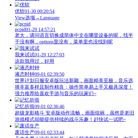
优软
01-30 00:20:54
View‌选项→Language
pcpid
01-29 14:57:21
老大，请问语言切换成简体中文在哪里设备的呢，找半
于没有啊，options里没有，菜单里也没找到呢
我来试试
01-29 12:27:03
这款我用过，好用
液态时钟
09-01 02:39:50
世界计划日服安卓版玩法新颖，画面精美至极，音乐选
择丰富多样且制作精良；操作简单易上手又极具深度！
强力推荐给喜欢手游与音乐的玩家们~
记忆折痕
09-01 02:36:46
超级龙影格斗 安卓版动作流畅，画面炫丽，虽然是老旧
游戏模式却能提供持续的战斗乐趣！赶快试一试吧~
废话生产
09-01 02:33:44