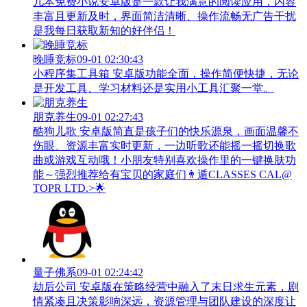
几本免费小说安卓版是一款让我满意的阅读应用，内容
丰富且更新及时，界面简洁清晰、操作流畅无广告干扰
是我每日获取新知的好伴侣！
晚睡竞标
09-01 02:30:43
小程序集工具箱 安卓版功能全面，操作简便快捷，无论
是开发工具、学习材料还是实用小工具汇聚一堂。
朋克养生
09-01 02:27:43
酷狗儿歌 安卓版简直是孩子们的快乐源泉，画面温馨不
伤眼、资源丰富实时更新，一边听歌还能摇一摇切换歌
曲或游戏互动哦！小朋友特别喜欢操作里的一键换肤功
能～强烈推荐给有宝贝的家庭们👨‍遁️CLASSES CAL@
TOPR LTD.>🌟
量子佛系
09-01 02:24:42
劫后公司 安卓版在策略经营中融入了末日求生元素，剧
情紧凑且决策影响深远，资源管理与团队建设的深度让