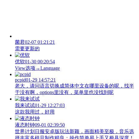
菌君
02-07 01:21:21
需要更新的
优软
01-30 00:20:54
View‌选项→Language
pcpid
01-29 14:57:21
老大，请问语言切换成简体中文在哪里设备的呢，找半
于没有啊，options里没有，菜单里也没找到呢
我来试试
01-29 12:27:03
这款我用过，好用
液态时钟
09-01 02:39:50
世界计划日服安卓版玩法新颖，画面精美至极，音乐选
择丰富多样且制作精良；操作简单易上手又极具深度！