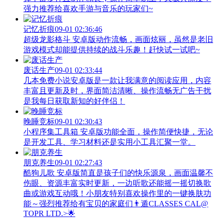
强力推荐给喜欢手游与音乐的玩家们~
记忆折痕
09-01 02:36:46
超级龙影格斗 安卓版动作流畅，画面炫丽，虽然是老旧
游戏模式却能提供持续的战斗乐趣！赶快试一试吧~
废话生产
09-01 02:33:44
几本免费小说安卓版是一款让我满意的阅读应用，内容
丰富且更新及时，界面简洁清晰、操作流畅无广告干扰
是我每日获取新知的好伴侣！
晚睡竞标
09-01 02:30:43
小程序集工具箱 安卓版功能全面，操作简便快捷，无论
是开发工具、学习材料还是实用小工具汇聚一堂。
朋克养生
09-01 02:27:43
酷狗儿歌 安卓版简直是孩子们的快乐源泉，画面温馨不
伤眼、资源丰富实时更新，一边听歌还能摇一摇切换歌
曲或游戏互动哦！小朋友特别喜欢操作里的一键换肤功
能～强烈推荐给有宝贝的家庭们👨‍遁️CLASSES CAL@
TOPR LTD.>🌟