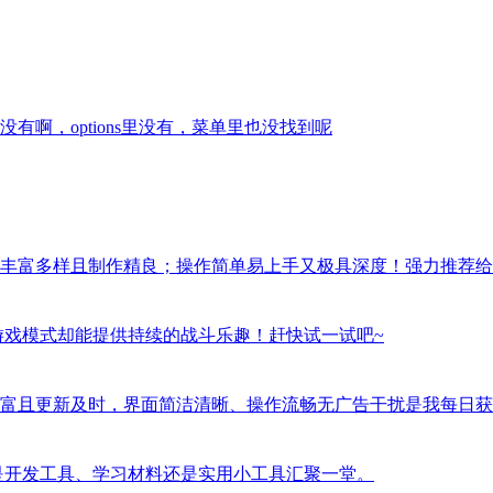
啊，options里没有，菜单里也没找到呢
丰富多样且制作精良；操作简单易上手又极具深度！强力推荐给
游戏模式却能提供持续的战斗乐趣！赶快试一试吧~
富且更新及时，界面简洁清晰、操作流畅无广告干扰是我每日获
是开发工具、学习材料还是实用小工具汇聚一堂。