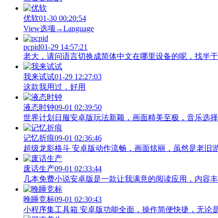
优软
01-30 00:20:54
View‌选项→Language
pcpid
01-29 14:57:21
老大，请问语言切换成简体中文在哪里设备的呢，找半于没有
我来试试
01-29 12:27:03
这款我用过，好用
液态时钟
09-01 02:39:50
世界计划日服安卓版玩法新颖，画面精美至极，音乐选择
记忆折痕
09-01 02:36:46
超级龙影格斗 安卓版动作流畅，画面炫丽，虽然是老旧
废话生产
09-01 02:33:44
几本免费小说安卓版是一款让我满意的阅读应用，内容丰
晚睡竞标
09-01 02:30:43
小程序集工具箱 安卓版功能全面，操作简便快捷，无论