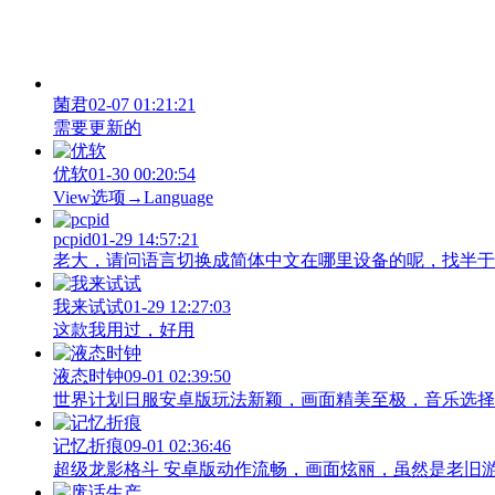
菌君
02-07 01:21:21
需要更新的
优软
01-30 00:20:54
View‌选项→Language
pcpid
01-29 14:57:21
老大，请问语言切换成简体中文在哪里设备的呢，找半于没有
我来试试
01-29 12:27:03
这款我用过，好用
液态时钟
09-01 02:39:50
世界计划日服安卓版玩法新颖，画面精美至极，音乐选择
记忆折痕
09-01 02:36:46
超级龙影格斗 安卓版动作流畅，画面炫丽，虽然是老旧