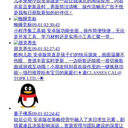
几本免费小说安卓版是一款让我满意的阅读应用，内容
丰富且更新及时，界面简洁清晰、操作流畅无广告干扰
是我每日获取新知的好伴侣！
晚睡竞标
09-01 02:30:43
小程序集工具箱 安卓版功能全面，操作简便快捷，无论
是开发工具、学习材料还是实用小工具汇聚一堂。
朋克养生
09-01 02:27:43
酷狗儿歌 安卓版简直是孩子们的快乐源泉，画面温馨不
伤眼、资源丰富实时更新，一边听歌还能摇一摇切换歌
曲或游戏互动哦！小朋友特别喜欢操作里的一键换肤功
能～强烈推荐给有宝贝的家庭们👨‍遁️CLASSES CAL@
TOPR LTD.>🌟
量子佛系
09-01 02:24:42
劫后公司 安卓版在策略经营中融入了末日求生元素，剧
情紧凑且决策影响深远，资源管理与团队建设的深度让