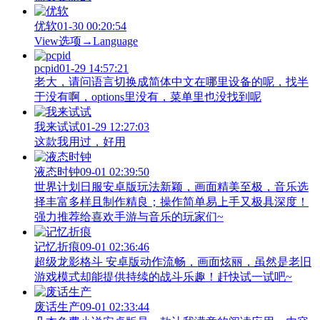
优软
01-30 00:20:54
View‌选项→Language
pcpid
01-29 14:57:21
老大，请问语言切换成简体中文在哪里设备的呢，找半
于没有啊，options里没有，菜单里也没找到呢
我来试试
01-29 12:27:03
这款我用过，好用
液态时钟
09-01 02:39:50
世界计划日服安卓版玩法新颖，画面精美至极，音乐选
择丰富多样且制作精良；操作简单易上手又极具深度！
强力推荐给喜欢手游与音乐的玩家们~
记忆折痕
09-01 02:36:46
超级龙影格斗 安卓版动作流畅，画面炫丽，虽然是老旧
游戏模式却能提供持续的战斗乐趣！赶快试一试吧~
废话生产
09-01 02:33:44