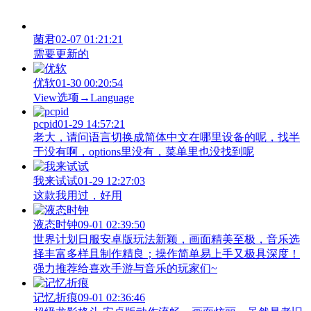
菌君
02-07 01:21:21
需要更新的
优软
01-30 00:20:54
View‌选项→Language
pcpid
01-29 14:57:21
老大，请问语言切换成简体中文在哪里设备的呢，找半
于没有啊，options里没有，菜单里也没找到呢
我来试试
01-29 12:27:03
这款我用过，好用
液态时钟
09-01 02:39:50
世界计划日服安卓版玩法新颖，画面精美至极，音乐选
择丰富多样且制作精良；操作简单易上手又极具深度！
强力推荐给喜欢手游与音乐的玩家们~
记忆折痕
09-01 02:36:46