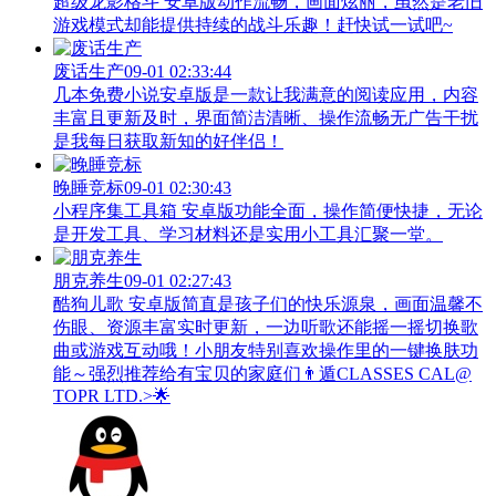
超级龙影格斗 安卓版动作流畅，画面炫丽，虽然是老旧
游戏模式却能提供持续的战斗乐趣！赶快试一试吧~
废话生产
09-01 02:33:44
几本免费小说安卓版是一款让我满意的阅读应用，内容
丰富且更新及时，界面简洁清晰、操作流畅无广告干扰
是我每日获取新知的好伴侣！
晚睡竞标
09-01 02:30:43
小程序集工具箱 安卓版功能全面，操作简便快捷，无论
是开发工具、学习材料还是实用小工具汇聚一堂。
朋克养生
09-01 02:27:43
酷狗儿歌 安卓版简直是孩子们的快乐源泉，画面温馨不
伤眼、资源丰富实时更新，一边听歌还能摇一摇切换歌
曲或游戏互动哦！小朋友特别喜欢操作里的一键换肤功
能～强烈推荐给有宝贝的家庭们👨‍遁️CLASSES CAL@
TOPR LTD.>🌟