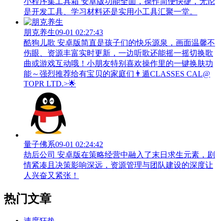
小程序集工具箱 安卓版功能全面，操作简便快捷，无论
是开发工具、学习材料还是实用小工具汇聚一堂。
朋克养生
09-01 02:27:43
酷狗儿歌 安卓版简直是孩子们的快乐源泉，画面温馨不
伤眼、资源丰富实时更新，一边听歌还能摇一摇切换歌
曲或游戏互动哦！小朋友特别喜欢操作里的一键换肤功
能～强烈推荐给有宝贝的家庭们👨‍遁️CLASSES CAL@
TOPR LTD.>🌟
量子佛系
09-01 02:24:42
劫后公司 安卓版在策略经营中融入了末日求生元素，剧
情紧凑且决策影响深远，资源管理与团队建设的深度让
人兴奋又紧张！
热门文章
速度狂热