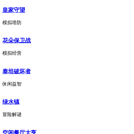
皇家守望
模拟塔防
花朵保卫战
模拟经营
泰坦破坏者
休闲益智
绿水镇
冒险解谜
空闲餐厅大亨