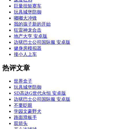
巨量扭矩赛车
玩具城堡防御
嘟嘟大冲锋
我的孩子新的开始
狂雷神龙合击
地产大亨 安卓版
边狱巴士公司国际服 安卓版
健身房模拟器
接小人上车
热评文章
世界盒子
玩具城堡防御
SD高达G世代永恒 安卓版
边狱巴士公司国际服 安卓版
不要眨眼
学园文豪野犬
路面滑板手
双箭头