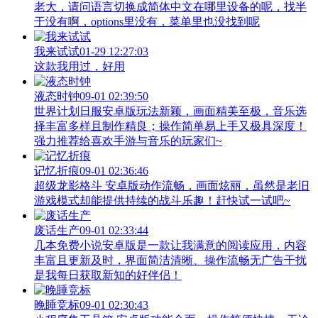
老大，请问语言切换成简体中文在哪里设备的呢，找半
于没有啊，options里没有，菜单里也没找到呢
我来试试
01-29 12:27:03
这款我用过，好用
液态时钟
09-01 02:39:50
世界计划日服安卓版玩法新颖，画面精美至极，音乐选
择丰富多样且制作精良；操作简单易上手又极具深度！
强力推荐给喜欢手游与音乐的玩家们~
记忆折痕
09-01 02:36:46
超级龙影格斗 安卓版动作流畅，画面炫丽，虽然是老旧
游戏模式却能提供持续的战斗乐趣！赶快试一试吧~
废话生产
09-01 02:33:44
几本免费小说安卓版是一款让我满意的阅读应用，内容
丰富且更新及时，界面简洁清晰、操作流畅无广告干扰
是我每日获取新知的好伴侣！
晚睡竞标
09-01 02:30:43