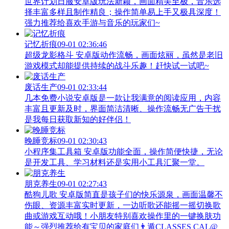
世界计划日服安卓版玩法新颖，画面精美至极，音乐选
择丰富多样且制作精良；操作简单易上手又极具深度！
强力推荐给喜欢手游与音乐的玩家们~
记忆折痕
09-01 02:36:46
超级龙影格斗 安卓版动作流畅，画面炫丽，虽然是老旧
游戏模式却能提供持续的战斗乐趣！赶快试一试吧~
废话生产
09-01 02:33:44
几本免费小说安卓版是一款让我满意的阅读应用，内容
丰富且更新及时，界面简洁清晰、操作流畅无广告干扰
是我每日获取新知的好伴侣！
晚睡竞标
09-01 02:30:43
小程序集工具箱 安卓版功能全面，操作简便快捷，无论
是开发工具、学习材料还是实用小工具汇聚一堂。
朋克养生
09-01 02:27:43
酷狗儿歌 安卓版简直是孩子们的快乐源泉，画面温馨不
伤眼、资源丰富实时更新，一边听歌还能摇一摇切换歌
曲或游戏互动哦！小朋友特别喜欢操作里的一键换肤功
能～强烈推荐给有宝贝的家庭们👨‍遁️CLASSES CAL@