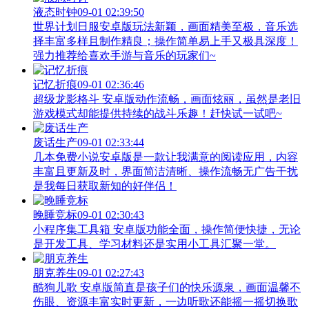
液态时钟
09-01 02:39:50
世界计划日服安卓版玩法新颖，画面精美至极，音乐选
择丰富多样且制作精良；操作简单易上手又极具深度！
强力推荐给喜欢手游与音乐的玩家们~
记忆折痕
09-01 02:36:46
超级龙影格斗 安卓版动作流畅，画面炫丽，虽然是老旧
游戏模式却能提供持续的战斗乐趣！赶快试一试吧~
废话生产
09-01 02:33:44
几本免费小说安卓版是一款让我满意的阅读应用，内容
丰富且更新及时，界面简洁清晰、操作流畅无广告干扰
是我每日获取新知的好伴侣！
晚睡竞标
09-01 02:30:43
小程序集工具箱 安卓版功能全面，操作简便快捷，无论
是开发工具、学习材料还是实用小工具汇聚一堂。
朋克养生
09-01 02:27:43
酷狗儿歌 安卓版简直是孩子们的快乐源泉，画面温馨不
伤眼、资源丰富实时更新，一边听歌还能摇一摇切换歌