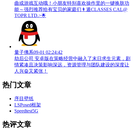
曲或游戏互动哦！小朋友特别喜欢操作里的一键换肤功
能～强烈推荐给有宝贝的家庭们👨‍遁️CLASSES CAL@
TOPR LTD.>🌟
量子佛系
09-01 02:24:42
劫后公司 安卓版在策略经营中融入了末日求生元素，剧
情紧凑且决策影响深远，资源管理与团队建设的深度让
人兴奋又紧张！
热门文章
序目壁纸
LSPosed框架
Speedtest5G
热评文章